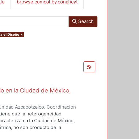
tle
browse.comcol.by.conahcyt
Search
a el Diseño
×
io en la Ciudad de México,
Unidad Azcapotzalco. Coordinación
Mendoza, Guillermo
ostiene que la heterogeneidad
caracterizan a la Ciudad de México,
rica, no son producto de la
n, ni del encuentro de las