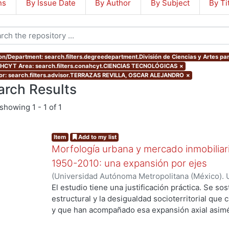
ns
By Issue Date
By Author
By Subject
By Ti
ion/Department: search.filters.degreedepartment.División de Ciencias y Artes par
CYT Area: search.filters.conahcyt.CIENCIAS TECNOLÓGICAS
×
or: search.filters.advisor.TERRAZAS REVILLA, OSCAR ALEJANDRO
×
arch Results
showing
1 - 1 of 1
Item
Add to my list
Morfología urbana y mercado inmobiliar
1950-2010: una expansión por ejes
(
Universidad Autónoma Metropolitana (México). 
de Servicios de Información.
,
2016-05-25
)
Ejea 
El estudio tiene una justificación práctica. Se s
estructural y la desigualdad socioterritorial que 
y que han acompañado esa expansión axial asimét
casualidad, ni de las deficiencias de la planeació