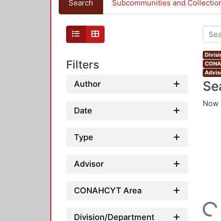
Search
Subcommunities and Collectio
Divis
Filters
CONAH
Advis
Se
Author
Now 
Date
Type
Advisor
CONAHCYT Area
Loading...
Division/Department