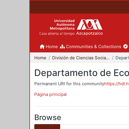
Home
Communities & Collections
Home
División de Ciencias Sociales y Humanidades
Depar
Departamento de Ec
Permanent URI for this community
https://hdl.
Página principal
Browse