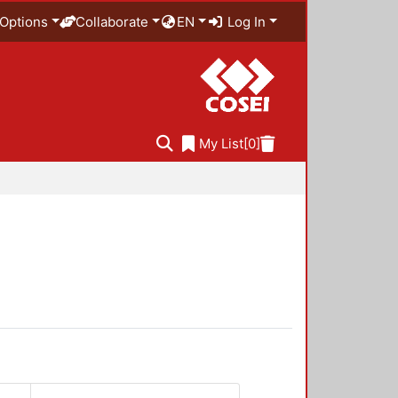
Options
Collaborate
EN
Log In
My List
[0]