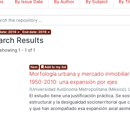
ns
By Issue Date
By Author
By Subject
By Ti
 date: 2016
×
End date: 2016
×
arch Results
showing
1 - 1 of 1
Item
Add to my list
Morfología urbana y mercado inmobiliar
1950-2010: una expansión por ejes
(
Universidad Autónoma Metropolitana (México). 
de Servicios de Información.
,
2016-05-25
)
Ejea 
El estudio tiene una justificación práctica. Se s
estructural y la desigualdad socioterritorial que 
y que han acompañado esa expansión axial asimét
casualidad, ni de las deficiencias de la planeació
preferencias racionales de los agentes demanda
el mercado, sino de la lógica de la acumulación cap