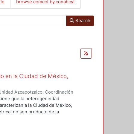
tle
browse.comcol.by.conahcyt
Search
io en la Ciudad de México,
Unidad Azcapotzalco. Coordinación
Mendoza, Guillermo
ostiene que la heterogeneidad
caracterizan a la Ciudad de México,
rica, no son producto de la
n, ni del encuentro de las
ntes con los agentes oferentes en
italista. El trabajo está dividido