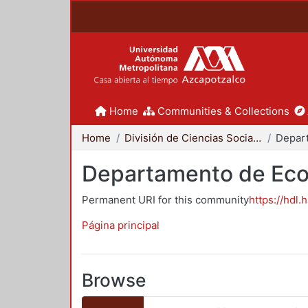
Home
Communities & Collections
Home
División de Ciencias Sociales y Humanidades
Depar
Departamento de Ec
Permanent URI for this community
https://hdl.
Página principal
Browse