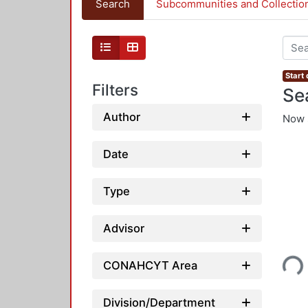
Search
Subcommunities and Collectio
Start
Filters
Se
Author
Now 
Date
Type
Advisor
Loading...
CONAHCYT Area
Division/Department