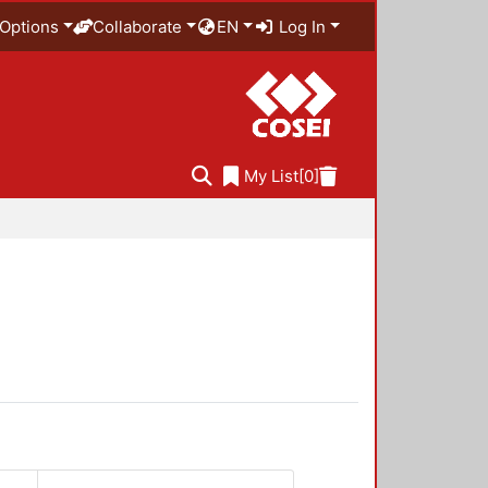
Options
Collaborate
EN
Log In
My List
[0]