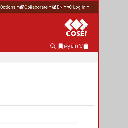
Options
Collaborate
EN
Log In
My List
[0]