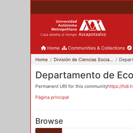
Home
Communities & Collections
Home
División de Ciencias Sociales y Humanidades
Depar
Departamento de Ec
Permanent URI for this community
https://hdl.
Página principal
Browse