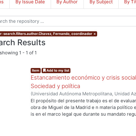
ns
By Issue Date
By Author
By Subject
By Ti
r: search.filters.author.Chavez, Fernando, coordinador
×
arch Results
showing
1 - 1 of 1
Item
Add to my list
Estancamiento económico y crisis socia
Sociedad y política
(
Universidad Autónoma Metropolitana, Unidad Azc
Sociales y Humanidades, Departamento de Econ
El propósito del presente trabajo es el de evalua
Jesús, coordinador
;
Chavez, Fernando, coordina
obra de Miguel de la Madrid e n materia político 
is en el marco legal que durante su mandato reg
diputados federales. Con
este fin, se enmarca el estudio dentro de los si
sistema político mexicano ha sostenido como váli