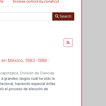
tle
browse.comcol.by.conahcyt
Search
l en México, 1983-1988 :
apotzalco, División de Ciencias
omía
,
1989
)
Lechuga Montenegro,
r a grandes rasgos cuál ha sido la
dor
electoral, haciendo especial énfas
uló el proceso de elección de
guientes parámetros que el propio
dos: a) la fundamental correlación