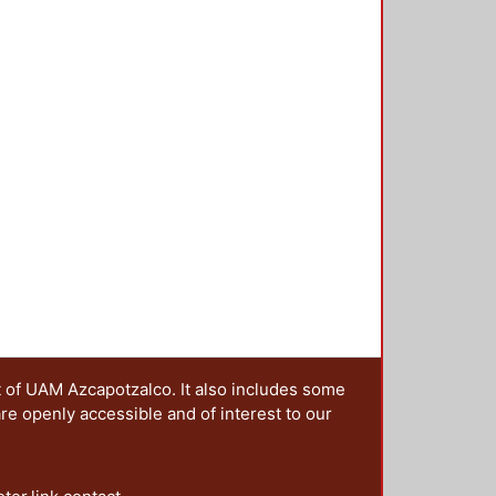
necesidad de implementa r las
tar la violencia y poder preservar
mió el presidente de la república,
ue no se limitarla a perfeccionar el
os ámbitos de la vida social; y c)
las razones y las obras" de acuerdo
a concreta.
t of UAM Azcapotzalco. It also includes some
are openly accessible and of interest to our