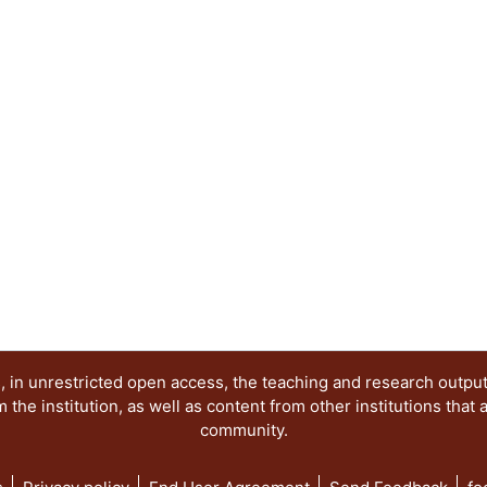
que se establece entre la crisis económica y la 
condiciones para una
democratización plena, con el fin explícito de evi
al sistema establecido; b) el compromiso que asu
desde el día l° de diciembre de 1982, al señalar q
sistema electoral, sino que democratizaría todos l
el propio criterio oficial implícito en el slogan "
al cual la formalidad legal fue llevada a la práctic
 in unrestricted open access, the teaching and research outpu
he institution, as well as content from other institutions that 
community.