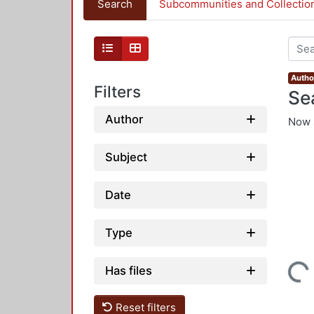
Search
Subcommunities and Collectio
Autho
Filters
Se
Author
Now 
Subject
Date
Type
Loading...
Has files
Reset filters