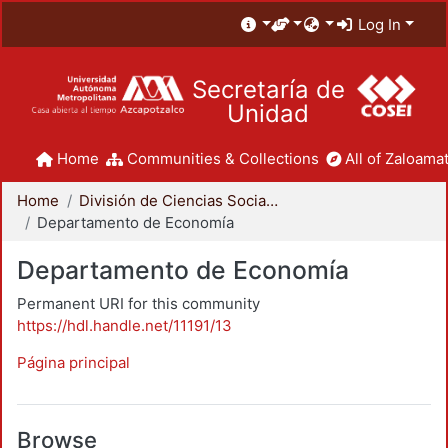
Log In
Secretaría de
Unidad
Home
Communities & Collections
All of Zaloamat
Home
División de Ciencias Sociales y Humanidades
Departamento de Economía
Departamento de Economía
Permanent URI for this community
https://hdl.handle.net/11191/13
Página principal
Browse