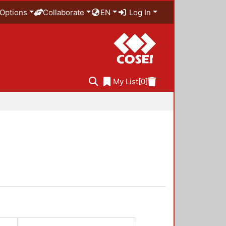
Options
Collaborate
EN
Log In
My List
[0]