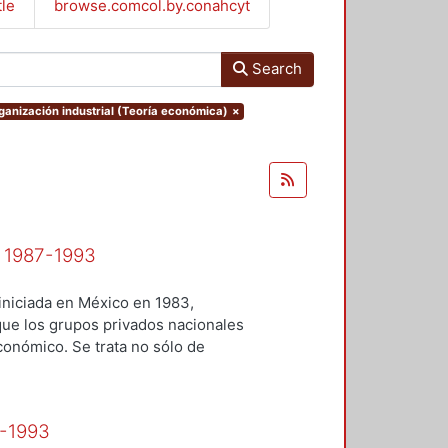
tle
browse.comcol.by.conahcyt
Search
rganización industrial (Teoría económica)
×
: 1987-1993
iniciada en México en 1983,
 que los grupos privados nacionales
onómico. Se trata no sólo de
uella reforma, sino también de
 en esos mismos años hasta
cional. El nuevo liderazgo de
7-1993
o de las estrategias que