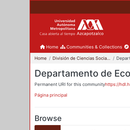
Home
Communities & Collections
Home
División de Ciencias Sociales y Humanidades
Depar
Departamento de Ec
Permanent URI for this community
https://hdl.
Página principal
Browse