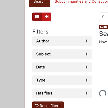
Search
Subcommunities and Collectio
Subjec
Filters
Se
Author
Now 
Subject
Date
Type
Loading...
Has files
Reset filters