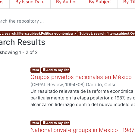
ns
By Issue Date
By Author
By Subject
By Ti
t: search.filters.subject.Política económica
×
Subject: search.filters.subject.O
arch Results
showing
1 - 2 of 2
Item
Add to my list
Grupos privados nacionales en México 
(
CEPAL Review
,
1994-08
)
Garrido, Celso
Un resultado relevante de la reforma económica 
particularmente en la etapa posterior a 1987, es
alcanzaron liderazgo dentro del nuevo modelo ec
grupos tradicionales reestructurados durante aq
nuevos grupos que se formaron o desarrollaron
Item
Add to my list
alcanzar un peso determinante en la economía na
National private groups in Mexico : 198
grupos privados nacionales mexicanos es product