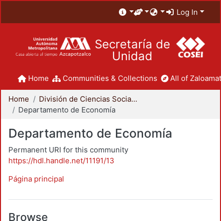
Log In
Secretaría de
Unidad
Home
Communities & Collections
All of Zaloamat
Home
División de Ciencias Sociales y Humanidades
Departamento de Economía
Departamento de Economía
Permanent URI for this community
https://hdl.handle.net/11191/13
Página principal
Browse