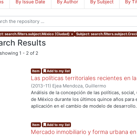
ns
By Issue Date
By Author
By Subject
By Ti
ct: search.filters.subject.México (Ciudad)
×
Subject: search.filters.subject.Crec
arch Results
showing
1 - 2 of 2
Item
Add to my list
Las políticas territoriales recientes en
(
2013-11
)
Ejea Mendoza, Guillermo
Análisis de la concepción de las políticas, socia
de México durante los últimos quince años para e
aplicación en el cambio de modelo de desarrollo.
El reporte consta de 5 apartados; en el primero, 
segundo, se expone sobre las limitaciones de la po
Item
Add to my list
habla sobre el enmarque de la política de desarro
Mercado inmobiliario y forma urbana en
expone sobre la concepción y aplicación de la pol