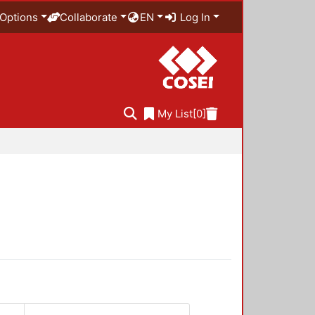
Options
Collaborate
EN
Log In
My List
[0]