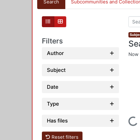
Search
Subcommunities and Collectio
Subje
Filters
Se
Author
Now 
Subject
Date
Type
Loading...
Has files
Reset filters