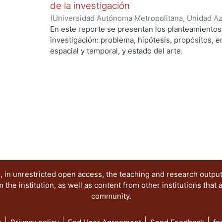
se habla sobre los desafíos. PALABRAS CLAVE: Pol
de la investigación
urbano. Capital en movimiento.
(
Universidad Autónoma Metropolitana, Unidad Azc
Sociales y Humanidades, Departamento de Econ
En este reporte se presentan los planteamientos 
Guillermo
investigación: problema, hipótesis, propósitos, 
espacial y temporal, y estado del arte.
El propósito inicial del trabajo es ofrecer eleme
puedan contribuir a explicar por qué la estructu
puede visualizarse a partir de un modelo axial 
Desarrollo urbano. Ciudades -- Crecimiento. Cit
 in unrestricted open access, the teaching and research outpu
he institution, as well as content from other institutions that 
community.