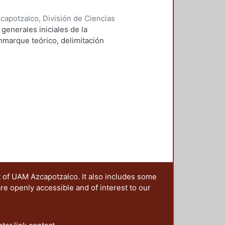
íticas territoriales. Desarrollo
apotzalco, División de Ciencias
omía
,
2013-12
)
Ejea Mendoza,
generales iniciales de la
enmarque teórico, delimitación
ntos del mercado inmobiliarios que
ra urbana de la Ciudad de México
asimétrico. PALABRAS CLAVE:
ies and towns -- Growth
t of UAM Azcapotzalco. It also includes some
are openly accessible and of interest to our