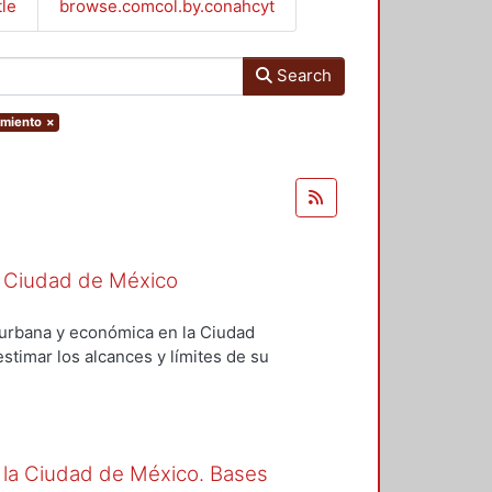
tle
browse.comcol.by.conahcyt
Search
imiento
×
 la Ciudad de México
l, urbana y económica en la Ciudad
stimar los alcances y límites de su
se presenta la introducción; en el
lítica social; en el tercero, se
llo urbano; en el cuarto, se
 la Ciudad de México. Bases
ítica económica; y, en el quinto,