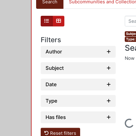
Search
Subcommunities and Collectio
Subje
Filters
Type:
Se
Author
Now 
Subject
Date
Type
Has files
Loading...
Reset filters