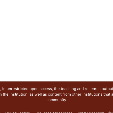
sistema político mexicano ha sostenido como váli
que se establece entre la crisis económica y la 
condiciones para una
democratización plena, con el fin explícito de evi
al sistema establecido; b) el compromiso que asu
desde el día l° de diciembre de 1982, al señalar q
sistema electoral, sino que democratizaría todos l
el propio criterio oficial implícito en el slogan "
al cual la formalidad legal fue llevada a la práctic
 in unrestricted open access, the teaching and research outpu
he institution, as well as content from other institutions that 
community.