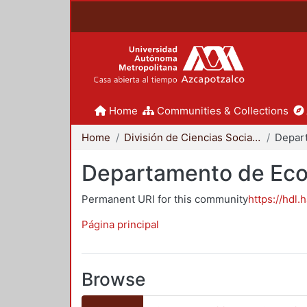
Home
Communities & Collections
Home
División de Ciencias Sociales y Humanidades
Depar
Departamento de Ec
Permanent URI for this community
https://hdl.
Página principal
Browse