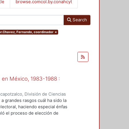
tle
browse.comcol.by.conahcyt
Search
hor.Chavez, Fernando, coordinador
×
l en México, 1983-1988 :
apotzalco, División de Ciencias
omía
,
1989
)
Lechuga Montenegro,
r a grandes rasgos cuál ha sido la
dor
electoral, haciendo especial énfas
uló el proceso de elección de
guientes parámetros que el propio