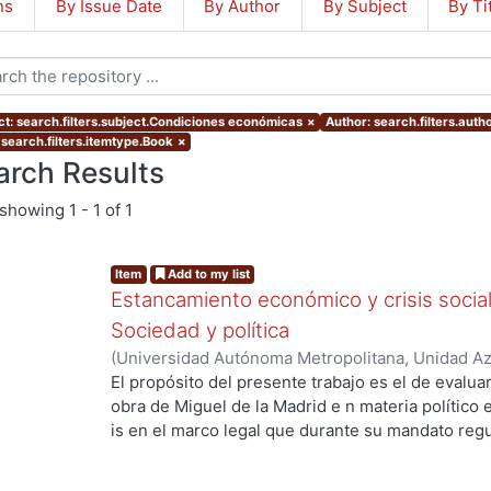
ns
By Issue Date
By Author
By Subject
By Ti
ct: search.filters.subject.Condiciones económicas
×
Author: search.filters.aut
 search.filters.itemtype.Book
×
arch Results
showing
1 - 1 of 1
Item
Add to my list
Estancamiento económico y crisis socia
Sociedad y política
(
Universidad Autónoma Metropolitana, Unidad Azc
Sociales y Humanidades, Departamento de Econ
El propósito del presente trabajo es el de evalua
Jesús, coordinador
;
Chavez, Fernando, coordina
obra de Miguel de la Madrid e n materia político 
is en el marco legal que durante su mandato reg
diputados federales. Con
este fin, se enmarca el estudio dentro de los si