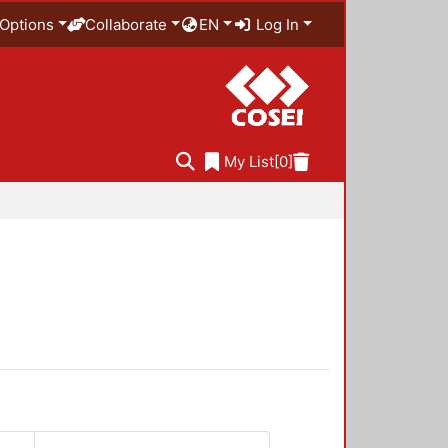
Options
Collaborate
EN
Log In
My List
[0]