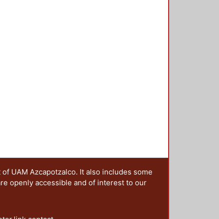
dos: a) la fundamental correlación
necesidad de implementa r las
tar la violencia y poder preservar
mió el presidente de la república,
ue no se limitarla a perfeccionar el
os ámbitos de la vida social; y c)
las razones y las obras" de acuerdo
a concreta.
t of UAM Azcapotzalco. It also includes some
are openly accessible and of interest to our