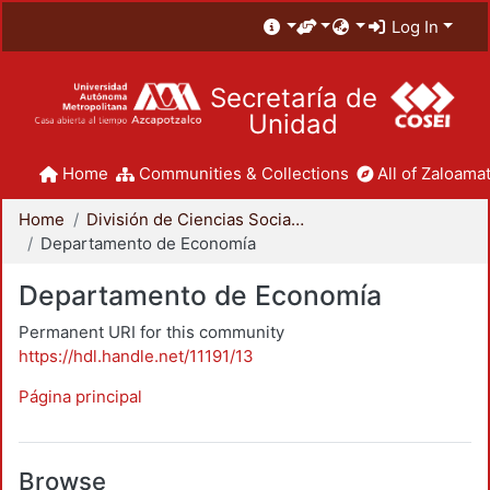
Log In
Secretaría de
Unidad
Home
Communities & Collections
All of Zaloamat
Home
División de Ciencias Sociales y Humanidades
Departamento de Economía
Departamento de Economía
Permanent URI for this community
https://hdl.handle.net/11191/13
Página principal
Browse