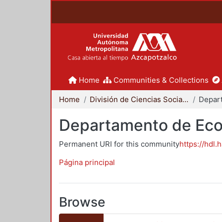
Home
Communities & Collections
Home
División de Ciencias Sociales y Humanidades
Depar
Departamento de Ec
Permanent URI for this community
https://hdl.
Página principal
Browse