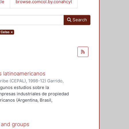
tle
browse.comcol.by.conahcyt
Search
, Celso
×
s latinoamericanos
aribe (CEPAL)
,
1998-12
)
Garrido,
algunos estudios sobre la
mpresas industriales de propiedad
icanos (Argentina, Brasil,
s complementarios para ubicarlos
cluyen análisis individualizados
e) y 15 grupos económicos de base
s and groups
agregados sobre esos grupos en