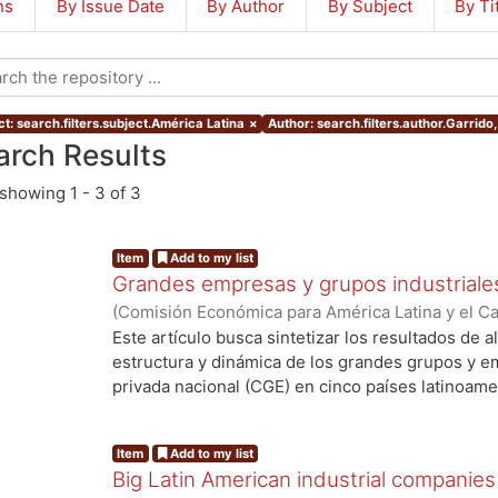
ns
By Issue Date
By Author
By Subject
By Ti
t: search.filters.subject.América Latina
×
Author: search.filters.author.Garrido
arch Results
showing
1 - 3 of 3
Item
Add to my list
Grandes empresas y grupos industriale
(
Comisión Económica para América Latina y el C
Celso
;
Peres, Wilson
Este artículo busca sintetizar los resultados de 
estructura y dinámica de los grandes grupos y e
privada nacional (CGE) en cinco países latinoamer
Colombia, Chile y México) y presentar elemento
en una perspectiva de conjunto. Tales estudios in
Item
Add to my list
de 46 empresas líderes (Brasil, Colombia y Chil
Big Latin American industrial companie
industrial (Brasil y México), así como análisis 