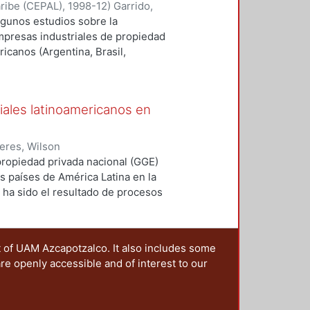
aribe (CEPAL)
,
1998-12
)
Garrido,
onomía Industrial. Economía de
algunos estudios sobre la
dustrial.
mpresas industriales de propiedad
icanos (Argentina, Brasil,
s complementarios para ubicarlos
E: Economía Industrial. Economía
 Industrial.
ales latinoamericanos en
eres, Wilson
ropiedad privada nacional (GGE)
s países de América Latina en la
 ha sido el resultado de procesos
ones estructurales ocurridas en las
omienzos de los años ochenta y ha
empresas transnacionales, sean las
t of UAM Azcapotzalco. It also includes some
que operan en la industria de la
are openly accessible and of interest to our
Economía de Mercado. Estructura