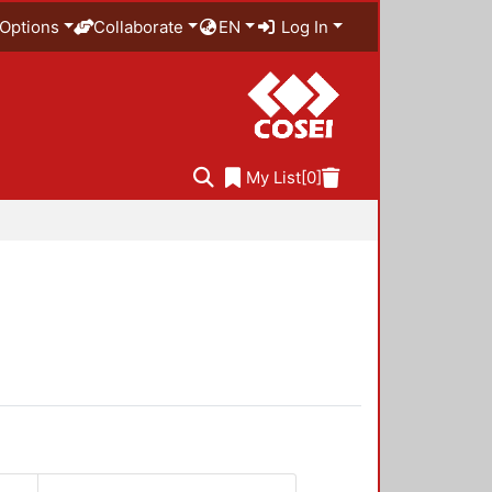
Options
Collaborate
EN
Log In
My List
[0]