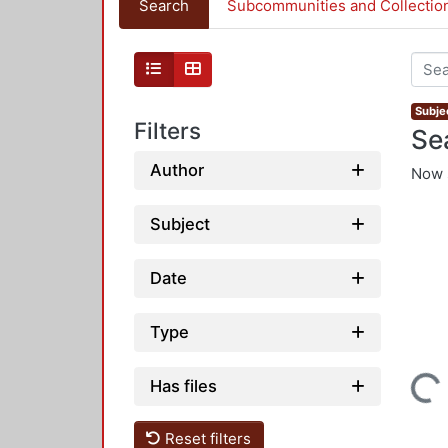
Search
Subcommunities and Collectio
Subjec
Filters
Se
Author
Now 
Subject
Date
Type
Loading...
Has files
Reset filters