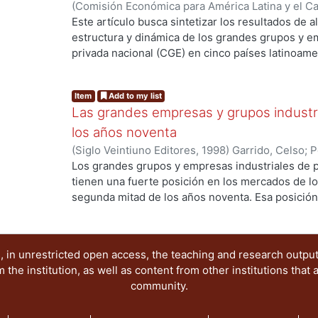
(
Comisión Económica para América Latina y el C
Argentina, Brasil y México. PALABRAS CLAVE: Ec
Celso
;
Peres, Wilson
Este artículo busca sintetizar los resultados de 
Mercado. Estructura de Mercado. Organización In
estructura y dinámica de los grandes grupos y e
privada nacional (CGE) en cinco países latinoamer
Colombia, Chile y México) y presentar elemento
en una perspectiva de conjunto. PALABRAS CLAV
Item
Add to my list
de Mercado. Estructura de Mercado. Organización
Las grandes empresas y grupos industri
los años noventa
(
Siglo Veintiuno Editores
,
1998
)
Garrido, Celso
;
P
Los grandes grupos y empresas industriales de p
tienen una fuerte posición en los mercados de lo
segunda mitad de los años noventa. Esa posición
desarrollados en el contexto de las transformaci
economías nacionales e internacionales desde c
llevado a que los GGE, junto con las filiales de 
 in unrestricted open access, the teaching and research outpu
unidades empresariales más grandes y dinámicas 
he institution, as well as content from other institutions that 
región. PALABRAS CLAVE: Economía Industrial. 
community.
de Mercado. Organización Industrial.