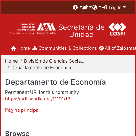
Log In
Secretaría de
Unidad
Home
Communities & Collections
All of Zaloamat
Home
División de Ciencias Sociales y Humanidades
Departamento de Economía
Departamento de Economía
Permanent URI for this community
https://hdl.handle.net/11191/13
Página principal
Browse