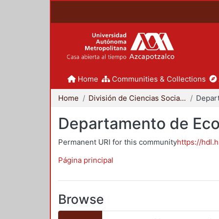
Home
Communities & Collections
Home
División de Ciencias Sociales y Humanidades
Depar
Departamento de Ec
Permanent URI for this community
https://hdl.
Página principal
Browse