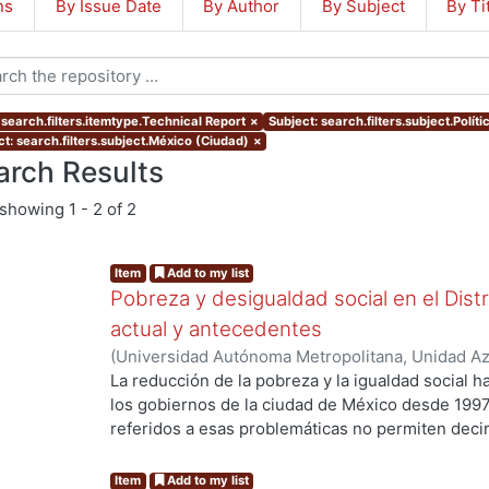
ns
By Issue Date
By Author
By Subject
By Ti
 search.filters.itemtype.Technical Report
×
Subject: search.filters.subject.Políti
ct: search.filters.subject.México (Ciudad)
×
arch Results
showing
1 - 2 of 2
Item
Add to my list
Pobreza y desigualdad social en el Dist
actual y antecedentes
(
Universidad Autónoma Metropolitana, Unidad Azc
Sociales y Humanidades, Departamento de Econ
La reducción de la pobreza y la igualdad social 
Guillermo
los gobiernos de la ciudad de México desde 1997
referidos a esas problemáticas no permiten deci
satisfactoriamente con ellos. Más bien, junto a 
contradictorios y preocupantes. La evaluación de 
Item
Add to my list