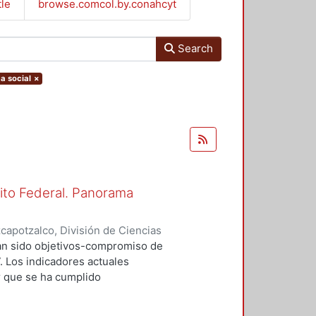
tle
browse.comcol.by.conahcyt
Search
ca social
×
rito Federal. Panorama
apotzalco, División de Ciencias
omía
,
2013-11
)
Ejea Mendoza,
han sido objetivos-compromiso de
. Los indicadores actuales
r que se ha cumplido
los progresos innegables hay signos
la política social de estos quince