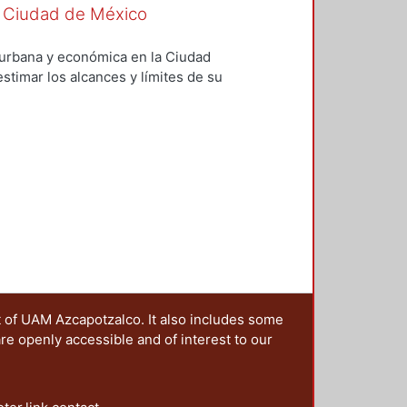
 de los programas que la
 la Ciudad de México
ectivamente han atendido diversas
a, no se ha traducido en una
l, urbana y económica en la Ciudad
gualdad social. PALABRAS CLAVE:
stimar los alcances y límites de su
se presenta la introducción; en el
lítica social; en el tercero, se
llo urbano; en el cuarto, se
ítica económica; y, en el quinto,
íticas territoriales. Desarrollo
t of UAM Azcapotzalco. It also includes some
are openly accessible and of interest to our