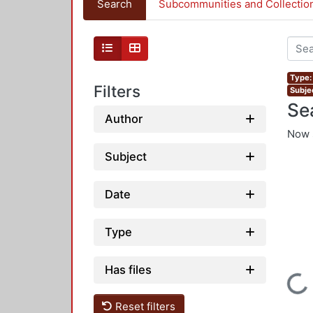
Search
Subcommunities and Collectio
Type:
Filters
Subje
Se
Author
Now 
Subject
Date
Type
Has files
Loading...
Reset filters