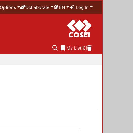
Options
Collaborate
EN
Log In
My List
[0]