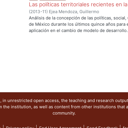
años muestra avances importantes en la mayoría
Las políticas territoriales recientes en
componen; sin embargo estos resultados que ef
(
2013-11
)
Ejea Mendoza, Guillermo
carencias de la población citadina más necesitad
Análisis de la concepción de las políticas, socia
disminución estructural de la pobreza y la desi
de México durante los últimos quince años para e
Poverty. Igualdad social. Equality. Desigualdad.
aplicación en el cambio de modelo de desarrollo.
El reporte consta de 5 apartados; en el primero, 
segundo, se expone sobre las limitaciones de la po
habla sobre el enmarque de la política de desarro
expone sobre la concepción y aplicación de la pol
se habla sobre los desafíos. PALABRAS CLAVE: Pol
urbano. Capital en movimiento.
 in unrestricted open access, the teaching and research outpu
he institution, as well as content from other institutions that 
community.