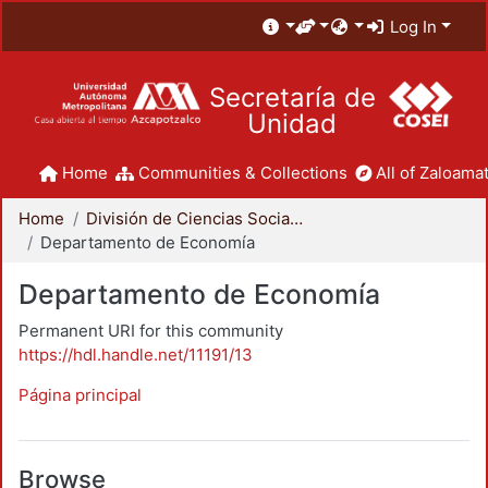
Log In
Secretaría de
Unidad
Home
Communities & Collections
All of Zaloamat
Home
División de Ciencias Sociales y Humanidades
Departamento de Economía
Departamento de Economía
Permanent URI for this community
https://hdl.handle.net/11191/13
Página principal
Browse