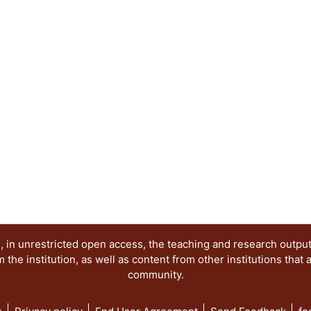
se habla sobre los desafíos. PALABRAS CLAVE: Pol
urbano. Capital en movimiento.
 in unrestricted open access, the teaching and research outpu
he institution, as well as content from other institutions that 
community.