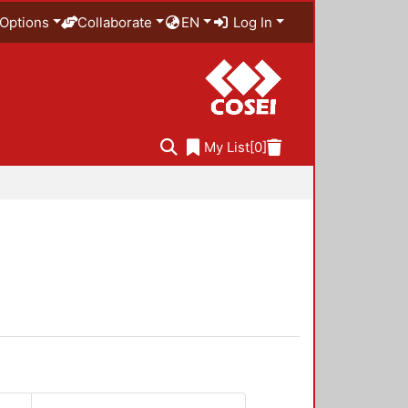
Options
Collaborate
EN
Log In
My List
[0]