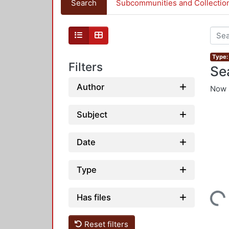
Search
Subcommunities and Collectio
Type:
Filters
Se
Author
Now 
Subject
Date
Type
Loading...
Has files
Reset filters