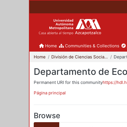
Home
Communities & Collections
Home
División de Ciencias Sociales y Humanidades
Depar
Departamento de Ec
Permanent URI for this community
https://hdl.
Página principal
Browse