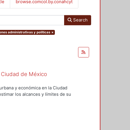
tle
browse.comcol.by.conahcyt
Search
iones administrativas y políticas
×
 la Ciudad de México
l, urbana y económica en la Ciudad
stimar los alcances y límites de su
se presenta la introducción; en el
lítica social; en el tercero, se
llo urbano; en el cuarto, se
ítica económica; y, en el quinto,