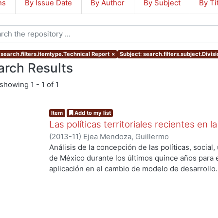
ns
By Issue Date
By Author
By Subject
By Ti
 search.filters.itemtype.Technical Report
×
Subject: search.filters.subject.Divis
arch Results
showing
1 - 1 of 1
Item
Add to my list
Las políticas territoriales recientes en
(
2013-11
)
Ejea Mendoza, Guillermo
Análisis de la concepción de las políticas, socia
de México durante los últimos quince años para e
aplicación en el cambio de modelo de desarrollo.
El reporte consta de 5 apartados; en el primero, 
segundo, se expone sobre las limitaciones de la po
habla sobre el enmarque de la política de desarro
expone sobre la concepción y aplicación de la pol