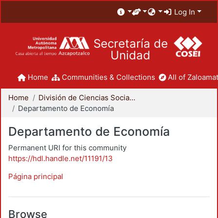
Log In
Secretaría de
Unidad
Home
Communities & Collections
All of Zaloamat
Home
División de Ciencias Sociales y Humanidades
Departamento de Economía
Departamento de Economía
Permanent URI for this community
https://hdl.handle.net/11191/13
Página principal
Browse