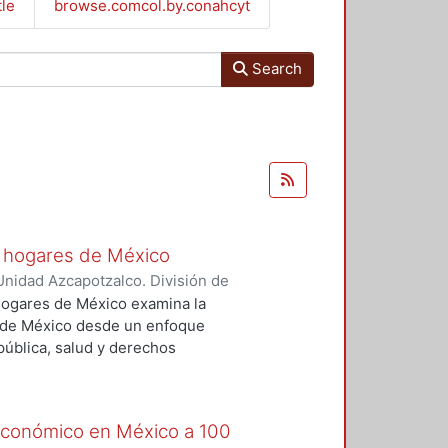
tle
browse.comcol.by.conahcyt
Search
s hogares de México
nidad Azcapotzalco. División de
 Fernández, Daniel Alfredo
;
 hogares de México examina la
Sainz Zamora, Alejandro
;
Álvarez
s de México desde un enfoque
ia
;
Ramírez Fuentes, Alfredo
;
 pública, salud y derechos
 Eduardo
;
Millán, Gemma
;
Ramírez
 cuantitativos y espaciales, los
era de Jesús, César Augusto
;
e la cobertura oculta profundas
;
Chavez-Mejía, Alma
;
Hernández-
 al agua: disponibilidad, calidad,
 económico en México a 100
sa Rodriguez, Fabiola S.
;
Alvarado
estudios documentan que la