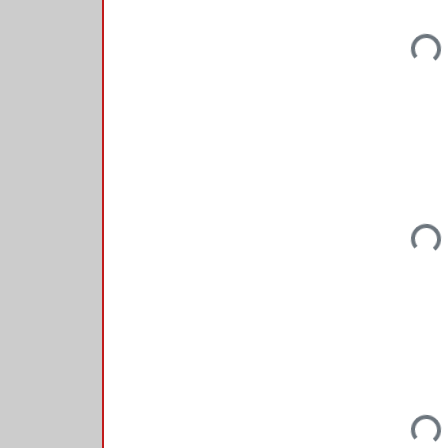
Load
Load
Load