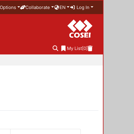
Options
Collaborate
EN
Log In
My List
[0]