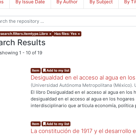
ns
By Issue Date
By Author
By Subject
By Ti
search.filters.itemtype.Libro
×
Has files: Yes
×
arch Results
showing
1 - 10 of 19
Item
Add to my list
Desigualdad en el acceso al agua en lo
(
Universidad Autónoma Metropolitana (México). U
Ciencias Sociales y Humanidades.
,
2026
)
Revollo
El libro Desigualdad en el acceso al agua en los
Rodriguez-Tapia, Lilia
;
Morales-Novelo, Jorge A
;
desigualdad en el acceso al agua en los hogare
Crespo, Pablo Arturo
;
Soto-Montes-de-Oca, Glor
interdisciplinario que articula economía, política
Medina-Rivas, Carolina Massiel
;
López Ramírez,
humanos. A partir de evidencia empírica y análisis
ing...
Barraza, Brenda
;
Macías Sánchez, Alejandra
;
Riv
trece capítulos que integran la obra muestran qu
Item
Add to my list
Ramos-Bueno, Arturo
;
Sámano Romero, Gerardo
brechas en dimensiones clave del derecho humano
La constitución de 1917 y el desarrollo
Aguilar, Bertha
;
Tellman, Beth
;
Lerner, Amy M.
;
So
accesibilidad, continuidad y asequibilidad. Los 