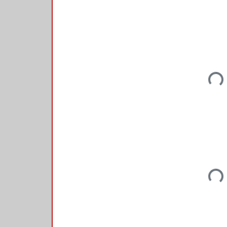
Load
Load