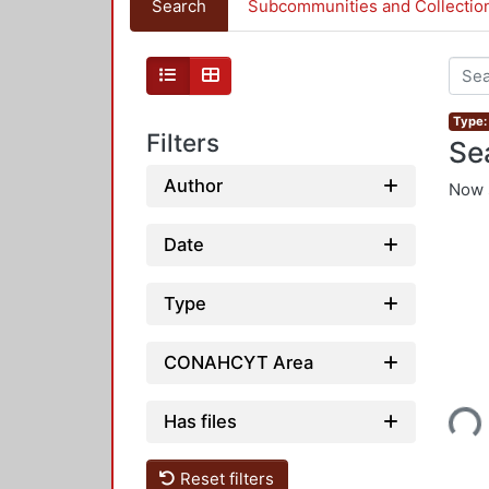
Search
Subcommunities and Collectio
Type: 
Filters
Se
Author
Now 
Date
Type
CONAHCYT Area
Has files
Load
Reset filters