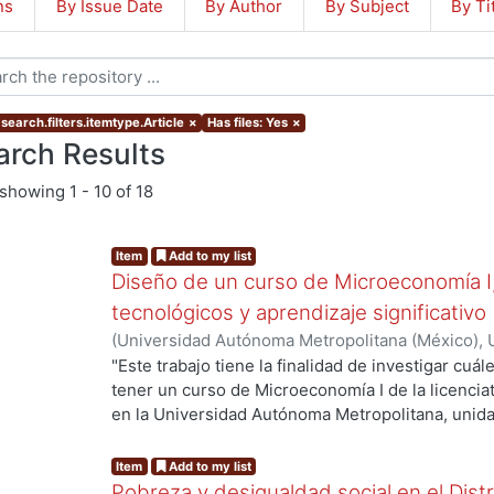
ns
By Issue Date
By Author
By Subject
By Ti
search.filters.itemtype.Article
×
Has files: Yes
×
arch Results
showing
1 - 10 of 18
Item
Add to my list
Diseño de un curso de Microeconomía I
tecnológicos y aprendizaje significativo
(
Universidad Autónoma Metropolitana (México), U
Ciencias Sociales y Humanidades, Coordinación 
"Este trabajo tiene la finalidad de investigar cu
Chávez Presa, María Flor
tener un curso de Microeconomía I de la licenci
en la Universidad Autónoma Metropolitana, unida
ng...
tecnológica y de aprendizaje significativo.
A partir de la metodología de investigación-acción
Item
Add to my list
recolección de datos, como son la documentación
Pobreza y desigualdad social en el Dist