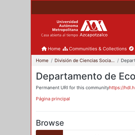
Home
Communities & Collections
Home
División de Ciencias Sociales y Humanidades
Depar
Departamento de Ec
Permanent URI for this community
https://hdl.
Página principal
Browse