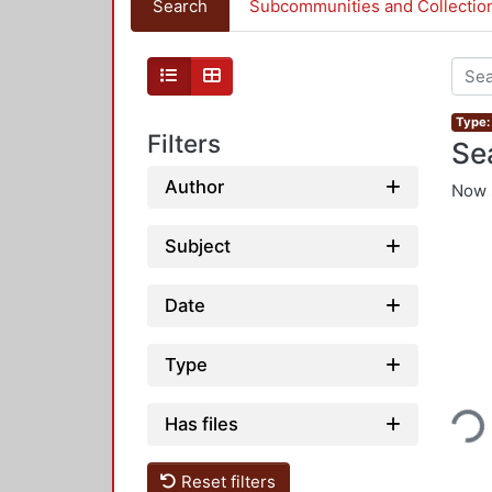
Search
Subcommunities and Collectio
Type: 
Filters
Se
Author
Now 
Subject
Date
Type
Loadi
Has files
Reset filters