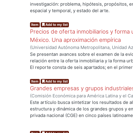
Guillermo
investigación: problema, hipótesis, propósitos, 
espacial y temporal, y estado del arte.
ng...
El propósito inicial del trabajo es ofrecer eleme
puedan contribuir a explicar por qué la estructu
Item
Add to my list
puede visualizarse a partir de un modelo axial 
Precios de oferta inmobiliarios y forma
Desarrollo urbano. Ciudades -- Crecimiento. Cit
México. Una aproximación empírica
(
Universidad Autónoma Metropolitana, Unidad Azc
Sociales y Humanidades, Departamento de Econ
Se presentan avances sobre el examen de la evid
Guillermo
relación entre la oferta inmobiliaria y la forma u
El reporte consta de seis apartados; en el primer
ng...
la Ciudad de México; en el segundo, se expone 
relevantes; en el tercero, se habla sobre la recop
Item
Add to my list
se habla de la organización de los datos; en el q
Grandes empresas y grupos industriale
tratamiento de los datos; y en el sexto, se hace 
(
Comisión Económica para América Latina y el C
PALABRAS CLAVE: Real property. Bienes inmueble
Celso
;
Peres, Wilson
Este artículo busca sintetizar los resultados de 
structure.
estructura y dinámica de los grandes grupos y e
privada nacional (CGE) en cinco países latinoamer
Colombia, Chile y México) y presentar elemento
ng...
en una perspectiva de conjunto. Tales estudios in