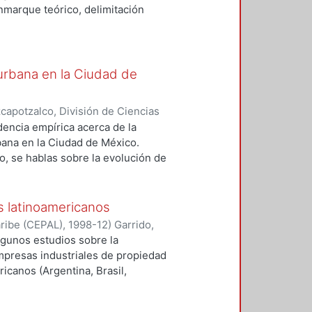
enmarque teórico, delimitación
ntos del mercado inmobiliarios que
ra urbana de la Ciudad de México
asimétrico. PALABRAS CLAVE:
 urbana en la Ciudad de
ies and towns -- Growth
apotzalco, División de Ciencias
omía
,
2013-12
)
Ejea Mendoza,
encia empírica acerca de la
rbana en la Ciudad de México.
o, se hablas sobre la evolución de
sobre intervenciones y sucesos
ilación de los datos, en el cuarto,
uinto, se expone sobre el
s latinoamericanos
georreferenciación de los datos.
aribe (CEPAL)
,
1998-12
)
Garrido,
s. Expansión territorial. Urban
algunos estudios sobre la
mpresas industriales de propiedad
icanos (Argentina, Brasil,
s complementarios para ubicarlos
cluyen análisis individualizados