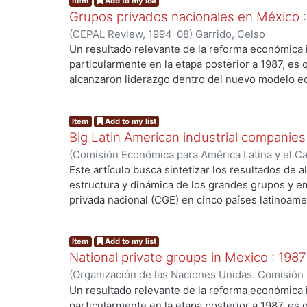
Item
Add to my list
de 46 empresas líderes (Brasil, Colombia y Chil
Grupos privados nacionales en México 
industrial (Brasil y México), así como análisis 
(
CEPAL Review
,
1994-08
)
Garrido, Celso
Argentina, Brasil y México. PALABRAS CLAVE: Ec
Un resultado relevante de la reforma económica 
Mercado. Estructura de Mercado. Organización In
particularmente en la etapa posterior a 1987, es
alcanzaron liderazgo dentro del nuevo modelo ec
grupos tradicionales reestructurados durante aq
ng...
nuevos grupos que se formaron o desarrollaron
Item
Add to my list
alcanzar un peso determinante en la economía na
Big Latin American industrial companie
grupos privados nacionales mexicanos es product
(
Comisión Económica para América Latina y el C
adoptaron los propios grupos para adecuarse a 
Celso
;
Peres, Wilson
que les crearía una economía abierta y desregula
Este artículo busca sintetizar los resultados de 
gubernamental de privatización de empresas públ
estructura y dinámica de los grandes grupos y e
transferir al capital privado nacional el poder e
privada nacional (CGE) en cinco países latinoamer
empresarial público. Esto, al tiempo que se inte
Colombia, Chile y México) y presentar elemento
ng...
equilibrada de dicho poder entre esos grupos pr
en una perspectiva de conjunto. PALABRAS CLAV
Item
Add to my list
desarrollo de nuevos grupos. PALABRAS CLAVE: 
de Mercado. Estructura de Mercado. Organización
National private groups in Mexico : 198
Imperfecciones del Mercado. Microeconomía. Ec
(
Organización de las Naciones Unidas. Comisión
el Caribe (CEPAL) CEPAL Review
,
1994-08
)
Garri
Un resultado relevante de la reforma económica 
particularmente en la etapa posterior a 1987, es