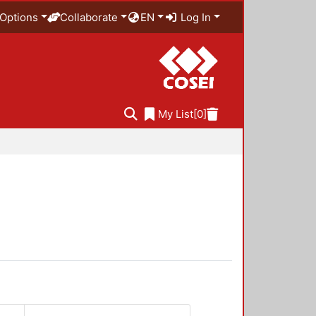
Options
Collaborate
EN
Log In
My List
[0]