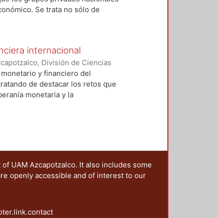
onómico. Se trata no sólo de
uella reforma, sino también de
 en esos mismos años hasta
cional. El nuevo liderazgo de
ciera internacional
o de las estrategias que
apotzalco, División de Ciencias
las condiciones de competencia
o
;
Leriche Guzmán, Cristian E.
 monetario y financiero del
da, y también de la estrategia
tratando de destacar los retos que
icas, que cubrió el objetivo de
eranía monetaria y la
conómico que tenía el complejo
l.
ntaba hacer una asignación
ivados nacionales, y promover el
Estructura de Mercado.
t of UAM Azcapotzalco. It also includes some
are openly accessible and of interest to our
oter.link.contact