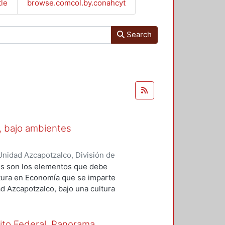
tle
browse.comcol.by.conahcyt
Search
, bajo ambientes
nidad Azcapotzalco, División de
de Difusión y Publicaciones
,
2012
)
áles son los elementos que debe
atura en Economía que se imparte
d Azcapotzalco, bajo una cultura
, se utilizaron las técnicas de
 y la observación no
rito Federal. Panorama