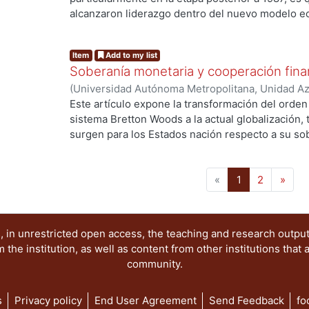
alcanzaron liderazgo dentro del nuevo modelo ec
grupos tradicionales reestructurados durante aq
ng...
nuevos grupos que se formaron o desarrollaron
Item
Add to my list
alcanzar un peso determinante en la economía na
Soberanía monetaria y cooperación finan
grupos privados nacionales mexicanos es product
(
Universidad Autónoma Metropolitana, Unidad Azc
adoptaron los propios grupos para adecuarse a 
Sociales y Humanidades
,
1995-09
)
Garrido, Cels
Este artículo expone la transformación del orden
que les crearía una economía abierta y desregula
sistema Bretton Woods a la actual globalización, 
gubernamental de privatización de empresas públ
surgen para los Estados nación respecto a su sob
transferir al capital privado nacional el poder e
consecuente cooperación financiera internaciona
empresarial público. Esto, al tiempo que se inte
ng...
equilibrada de dicho poder entre esos grupos pr
(current)
«
1
2
»
desarrollo de nuevos grupos. PALABRAS CLAVE: 
Imperfecciones del Mercado. Microeconomía.
 in unrestricted open access, the teaching and research outpu
he institution, as well as content from other institutions that 
community.
s
Privacy policy
End User Agreement
Send Feedback
fo