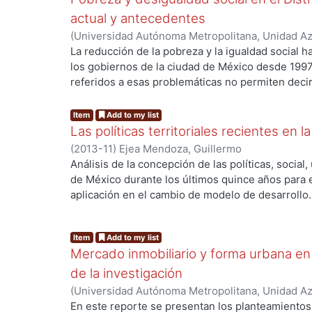
estructurada; se discutieron y determinaron los
actual y antecedentes
curso de Microeconomía I promoviera el aprendiz
(
Universidad Autónoma Metropolitana, Unidad Azc
tecnológico.
Sociales y Humanidades, Departamento de Econ
La reducción de la pobreza y la igualdad social 
Desde el análisis de la información recabada en e
Guillermo
los gobiernos de la ciudad de México desde 1997
diseño del curso de Microeconomía I que incorpor
referidos a esas problemáticas no permiten deci
ng...
implementación del curso como para la generació
satisfactoriamente con ellos. Más bien, junto a 
con herramientas de la Plataforma Moodle. Para 
contradictorios y preocupantes. La evaluación de 
Item
Add to my list
aprovechamiento de los alumnos."
años muestra avances importantes en la mayoría
Las políticas territoriales recientes en
componen; sin embargo estos resultados que ef
(
2013-11
)
Ejea Mendoza, Guillermo
carencias de la población citadina más necesitad
Análisis de la concepción de las políticas, socia
disminución estructural de la pobreza y la desi
de México durante los últimos quince años para e
Poverty. Igualdad social. Equality. Desigualdad.
aplicación en el cambio de modelo de desarrollo.
El reporte consta de 5 apartados; en el primero, 
ng...
segundo, se expone sobre las limitaciones de la po
Item
Add to my list
habla sobre el enmarque de la política de desarro
Mercado inmobiliario y forma urbana en
expone sobre la concepción y aplicación de la pol
se habla sobre los desafíos. PALABRAS CLAVE: Pol
de la investigación
urbano. Capital en movimiento.
(
Universidad Autónoma Metropolitana, Unidad Azc
Sociales y Humanidades, Departamento de Econ
En este reporte se presentan los planteamientos 