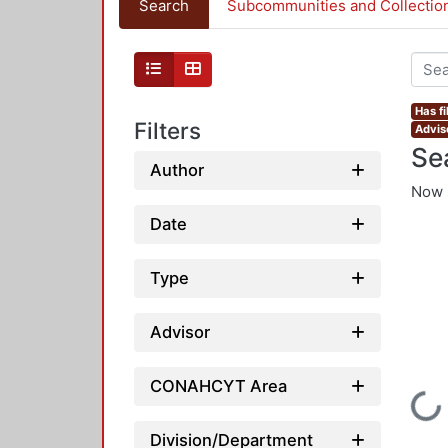
Search
Subcommunities and Collectio
Has fi
Filters
Advis
Se
Author
Now 
Date
Type
Advisor
CONAHCYT Area
Loading...
Division/Department