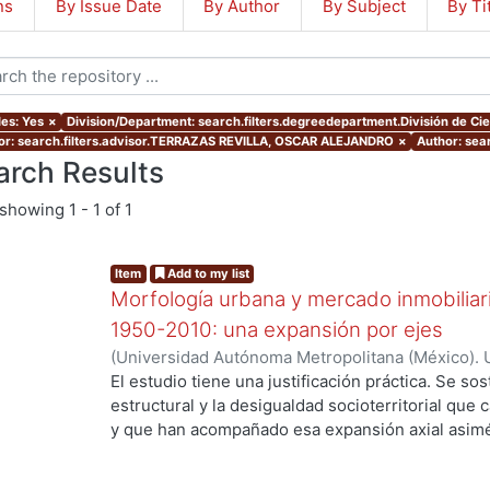
ns
By Issue Date
By Author
By Subject
By Ti
les: Yes
×
Division/Department: search.filters.degreedepartment.División de Cie
or: search.filters.advisor.TERRAZAS REVILLA, OSCAR ALEJANDRO
×
Author: sea
arch Results
showing
1 - 1 of 1
Item
Add to my list
Morfología urbana y mercado inmobiliar
1950-2010: una expansión por ejes
(
Universidad Autónoma Metropolitana (México). 
de Servicios de Información.
,
2016-05-25
)
Ejea 
El estudio tiene una justificación práctica. Se s
estructural y la desigualdad socioterritorial que 
y que han acompañado esa expansión axial asimét
casualidad, ni de las deficiencias de la planeació
preferencias racionales de los agentes demanda