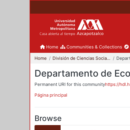
Home
Communities & Collections
Home
División de Ciencias Sociales y Humanidades
Depar
Departamento de Ec
Permanent URI for this community
https://hdl.
Página principal
Browse