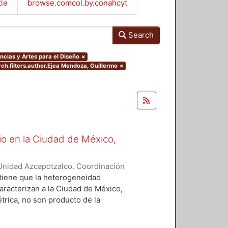
tle
browse.comcol.by.conahcyt
Search
ncias y Artes para el Diseño
×
rch.filters.author.Ejea Mendoza, Guillermo
×
io en la Ciudad de México,
Unidad Azcapotzalco. Coordinación
Mendoza, Guillermo
ostiene que la heterogeneidad
caracterizan a la Ciudad de México,
rica, no son producto de la
n, ni del encuentro de las
ntes con los agentes oferentes en