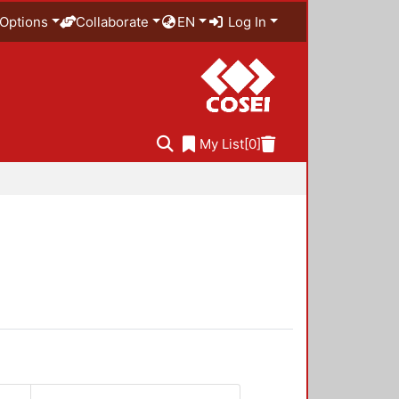
Options
Collaborate
EN
Log In
My List
[0]