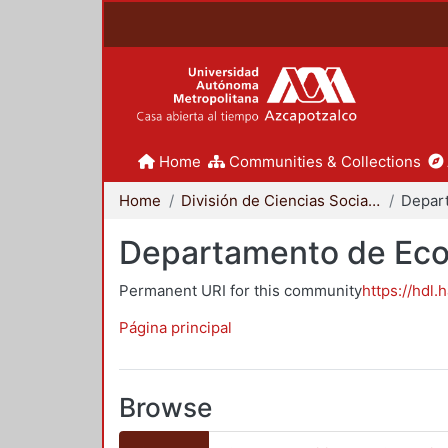
Home
Communities & Collections
Home
División de Ciencias Sociales y Humanidades
Depar
Departamento de Ec
Permanent URI for this community
https://hdl.
Página principal
Browse