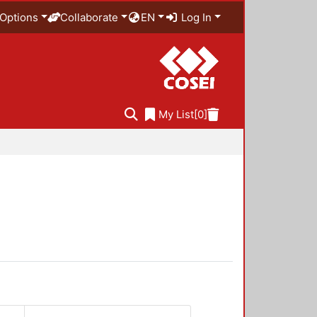
Options
Collaborate
EN
Log In
My List
[0]