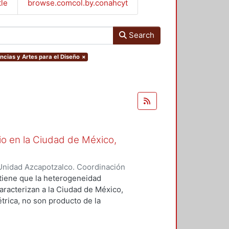
tle
browse.comcol.by.conahcyt
Search
ncias y Artes para el Diseño
×
io en la Ciudad de México,
Unidad Azcapotzalco. Coordinación
Mendoza, Guillermo
ostiene que la heterogeneidad
caracterizan a la Ciudad de México,
rica, no son producto de la
n, ni del encuentro de las
ntes con los agentes oferentes en