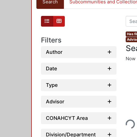
Search
Subcommunities and Collectio
Has fi
Filters
Advis
Se
Author
Now 
Date
Type
Advisor
Loading...
CONAHCYT Area
Division/Department