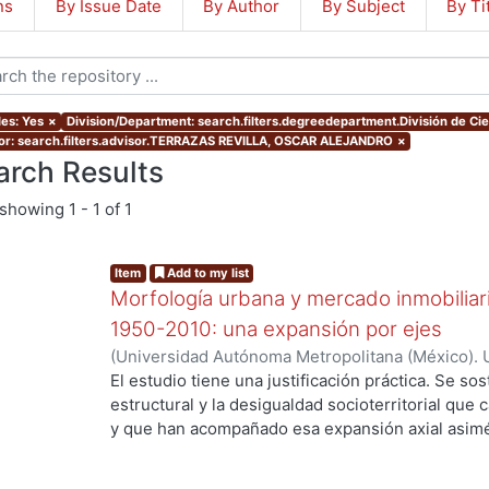
ns
By Issue Date
By Author
By Subject
By Ti
les: Yes
×
Division/Department: search.filters.degreedepartment.División de Cie
or: search.filters.advisor.TERRAZAS REVILLA, OSCAR ALEJANDRO
×
arch Results
showing
1 - 1 of 1
Item
Add to my list
Morfología urbana y mercado inmobiliar
1950-2010: una expansión por ejes
(
Universidad Autónoma Metropolitana (México). 
de Servicios de Información.
,
2016-05-25
)
Ejea 
El estudio tiene una justificación práctica. Se s
estructural y la desigualdad socioterritorial que 
y que han acompañado esa expansión axial asimét
casualidad, ni de las deficiencias de la planeació
preferencias racionales de los agentes demanda