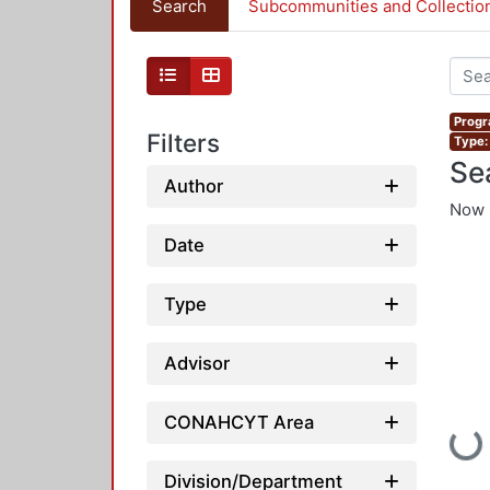
Search
Subcommunities and Collectio
Progr
Filters
Type:
Se
Author
Now 
Date
Type
Advisor
CONAHCYT Area
Loadin
Division/Department