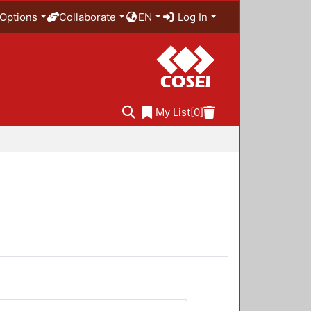
Options
Collaborate
EN
Log In
My List
[0]