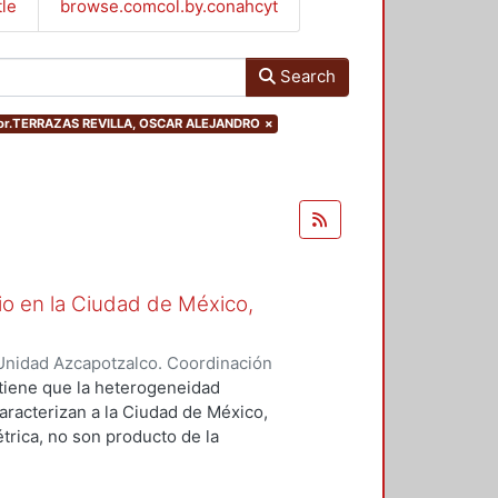
tle
browse.comcol.by.conahcyt
Search
visor.TERRAZAS REVILLA, OSCAR ALEJANDRO
×
io en la Ciudad de México,
Unidad Azcapotzalco. Coordinación
Mendoza, Guillermo
ostiene que la heterogeneidad
caracterizan a la Ciudad de México,
rica, no son producto de la
n, ni del encuentro de las
ntes con los agentes oferentes en