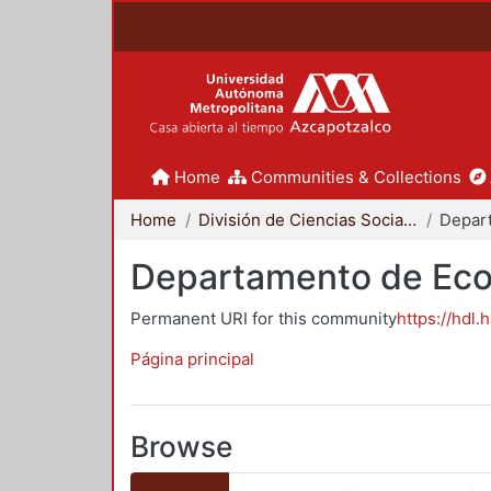
Home
Communities & Collections
Home
División de Ciencias Sociales y Humanidades
Depar
Departamento de Ec
Permanent URI for this community
https://hdl.
Página principal
Browse