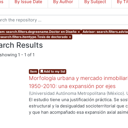
ns
By Issue Date
By Author
By Subject
By Ti
am: search.filters.degreename.Doctor en Diseño
×
Advisor: search.filters.ad
 search.filters.itemtype.Tesis de doctorado
×
arch Results
showing
1 - 1 of 1
Item
Add to my list
Morfología urbana y mercado inmobiliar
1950-2010: una expansión por ejes
(
Universidad Autónoma Metropolitana (México). 
de Servicios de Información.
,
2016-05-25
)
Ejea 
El estudio tiene una justificación práctica. Se s
estructural y la desigualdad socioterritorial que 
y que han acompañado esa expansión axial asimét
g...
casualidad, ni de las deficiencias de la planeació
preferencias racionales de los agentes demanda