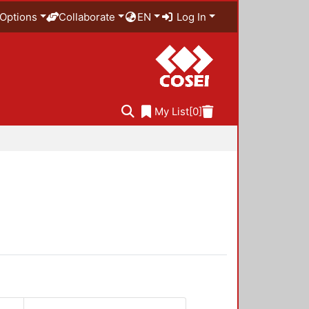
Options
Collaborate
EN
Log In
My List
[0]