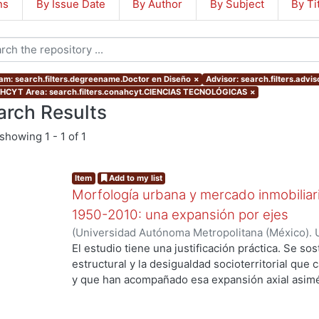
ns
By Issue Date
By Author
By Subject
By Ti
am: search.filters.degreename.Doctor en Diseño
×
Advisor: search.filters.ad
CYT Area: search.filters.conahcyt.CIENCIAS TECNOLÓGICAS
×
arch Results
showing
1 - 1 of 1
Item
Add to my list
Morfología urbana y mercado inmobiliar
1950-2010: una expansión por ejes
(
Universidad Autónoma Metropolitana (México). 
de Servicios de Información.
,
2016-05-25
)
Ejea 
El estudio tiene una justificación práctica. Se s
estructural y la desigualdad socioterritorial que 
y que han acompañado esa expansión axial asimét
casualidad, ni de las deficiencias de la planeació
preferencias racionales de los agentes demanda