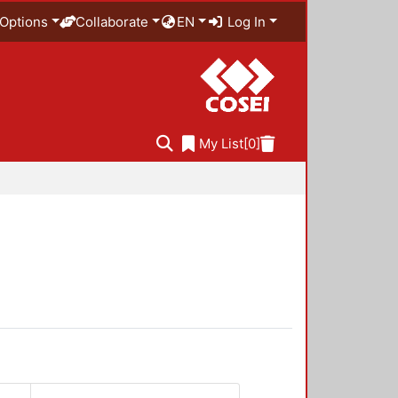
Options
Collaborate
EN
Log In
My List
[0]