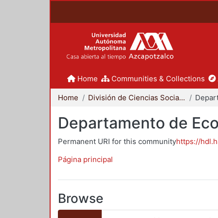
Home
Communities & Collections
Home
División de Ciencias Sociales y Humanidades
Depar
Departamento de Ec
Permanent URI for this community
https://hdl.
Página principal
Browse