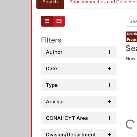
Search
Subcommunities and Collectio
Divis
Filters
Progr
Se
Author
Now 
Date
Type
Advisor
CONAHCYT Area
Loading...
Division/Department