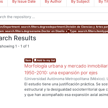
ns
By Issue Date
By Author
By Subject
By Ti
ion/Department: search.filters.degreedepartment.División de Ciencias y Artes par
am: search.filters.degreename.Doctor en Diseño
×
Type: search.filters.itemtyp
arch Results
showing
1 - 1 of 1
Item
Add to my list
Morfología urbana y mercado inmobiliar
1950-2010: una expansión por ejes
(
Universidad Autónoma Metropolitana (México). 
de Servicios de Información.
,
2016-05-25
)
Ejea 
El estudio tiene una justificación práctica. Se s
estructural y la desigualdad socioterritorial que 
y que han acompañado esa expansión axial asimét
casualidad, ni de las deficiencias de la planeació
preferencias racionales de los agentes demanda