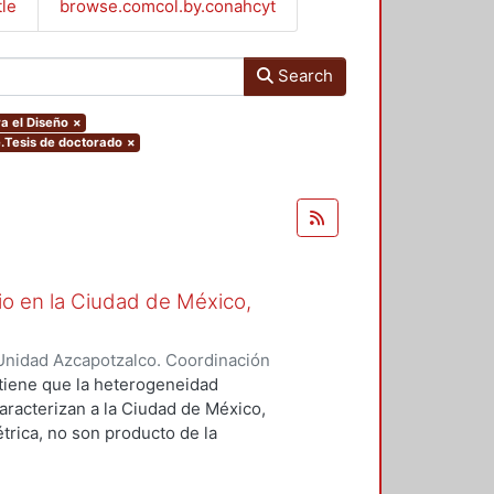
tle
browse.comcol.by.conahcyt
Search
a el Diseño
×
e.Tesis de doctorado
×
io en la Ciudad de México,
Unidad Azcapotzalco. Coordinación
Mendoza, Guillermo
ostiene que la heterogeneidad
caracterizan a la Ciudad de México,
rica, no son producto de la
n, ni del encuentro de las
ntes con los agentes oferentes en