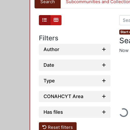
Search
Subcommunities and Collectio
Start
Filters
Se
Author
Now 
Date
Type
CONAHCYT Area
Has files
Load
Reset filters