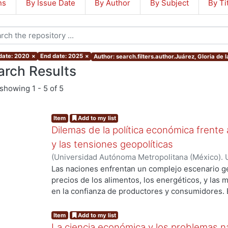
ns
By Issue Date
By Author
By Subject
By Ti
 date: 2020
×
End date: 2025
×
Author: search.filters.author.Juárez, Gloria de l
arch Results
showing
1 - 5 of 5
Item
Add to my list
Dilemas de la política económica frente 
y las tensiones geopolíticas
(
Universidad Autónoma Metropolitana (México). U
Ciencias Sociales y Humanidades.
,
2025
)
Sánche
Las naciones enfrentan un complejo escenario geo
Daniel David
;
Cuevas Ahumada, Víctor Manuel
;
G
precios de los alimentos, los energéticos, y las
Vargas, Alejandro
;
Argandoña Zubieta, Herlan An
en la confianza de productores y consumidores. E
ing...
ALVAREZ, JUAN
;
Sánchez Daza, Germán
;
Ceballo
conflictos regionales; es decir, la guerra entre R
Marco Antonio
;
Lemus Arroyo, Mariana
;
Guzmán P
entre Israel y Gaza en Oriente Medio, y el confli
Item
Add to my list
Gloria de la Luz
;
ZURITA-GONZALEZ, JESUS
;
Seo
África. En segundo lugar, está el desafío tecnoló
La ciencia económica y los problemas n