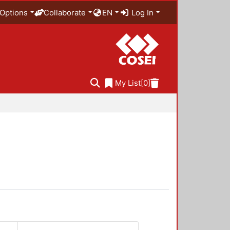
Options
Collaborate
EN
Log In
My List
[0]