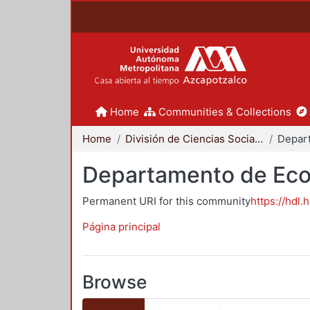
Home
Communities & Collections
Home
División de Ciencias Sociales y Humanidades
Depar
Departamento de Ec
Permanent URI for this community
https://hdl.
Página principal
Browse