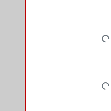
Loadin
Loadin