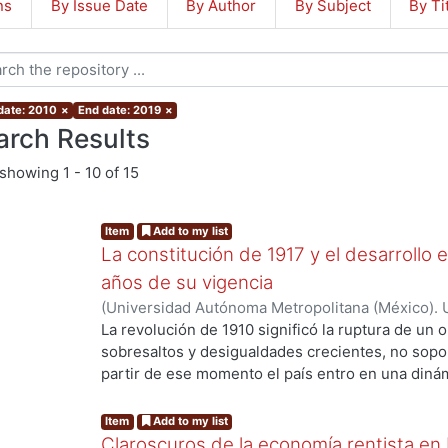
ns
By Issue Date
By Author
By Subject
By Ti
 date: 2010
×
End date: 2019
×
arch Results
showing
1 - 10 of 15
Item
Add to my list
La constitución de 1917 y el desarrollo
años de su vigencia
(
Universidad Autónoma Metropolitana (México). U
Ciencias Sociales y Humanidades.
,
2018
)
Ibarra-
La revolución de 1910 significó la ruptura de un
g...
Rolando
;
Gutiérrez Herrera, Lucino
;
Buelna Serra
sobresaltos y desigualdades crecientes, no sopo
Turrent Díaz, Eduardo
;
Rodríguez Garza, Francisc
partir de ese momento el país entro en una dinámi
embargo y en opinión de diversos analistas, no
concreto pos revolucionario. Las diversas tracci
Item
Add to my list
finalmente hacer un primer balance de su victori
Claroscuros de la economía rentista en