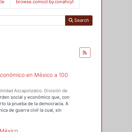
tle
browse.comcol.by.conahcyt
Search
 económico en México a 100
nidad Azcapotzalco. División de
Puig, Vidal
;
Cordera Campos,
 orden social y económico que, con
no, María Elvira
;
Ávila, Santiago
;
rto la prueba de la democracia. A
o Javier
;
Suárez Dávila, Francisco
ca de guerra civil la cual, sin
 tenía un programa económico
ones revolucionarias pudieron
a y de su proyecto de nación y
 México