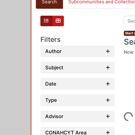
Search
Subcommunities and Collectio
Start
Filters
Se
Author
Now 
Subject
Date
Type
Loadin
Advisor
CONAHCYT Area