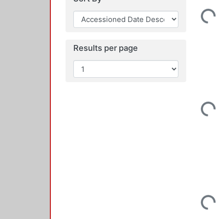
Loadin
Results per page
Loadin
Loadin