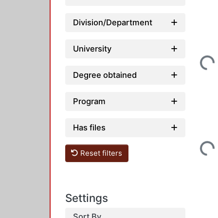
Division/Department
Loadin
University
Degree obtained
Program
Has files
Loadin
Reset filters
Settings
Sort By