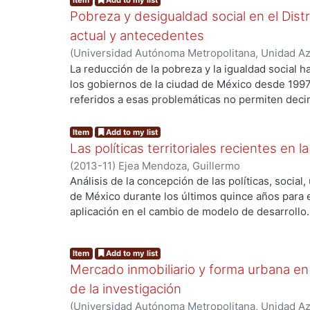
Item
Add to my list
inmobiliaria del período en estudio. Se expone 
capitalismo productivo.
Pobreza y desigualdad social en el Dist
territorial de los precios inmobiliarios entre 1950
un breve recuento del estado de la heterogeneid
actual y antecedentes
de México en la actualidad, subrayando su persist
(
Universidad Autónoma Metropolitana, Unidad Azc
estrecha interrelación entre los procesos económi
Sociales y Humanidades, Departamento de Econ
La reducción de la pobreza y la igualdad social 
urbana. En el Capítulo 6 se lleva a cabo un breve 
g...
Guillermo
los gobiernos de la ciudad de México desde 1997
planeación del gobierno del Distrito Federal de 
referidos a esas problemáticas no permiten deci
desarrollo de la Ciudad.
satisfactoriamente con ellos. Más bien, junto a 
contradictorios y preocupantes. La evaluación de 
Item
Add to my list
años muestra avances importantes en la mayoría
Las políticas territoriales recientes en
componen; sin embargo estos resultados que ef
(
2013-11
)
Ejea Mendoza, Guillermo
carencias de la población citadina más necesitad
Análisis de la concepción de las políticas, socia
disminución estructural de la pobreza y la desi
de México durante los últimos quince años para e
Poverty. Igualdad social. Equality. Desigualdad.
aplicación en el cambio de modelo de desarrollo.
g...
El reporte consta de 5 apartados; en el primero, 
segundo, se expone sobre las limitaciones de la po
Item
Add to my list
habla sobre el enmarque de la política de desarro
Mercado inmobiliario y forma urbana en
expone sobre la concepción y aplicación de la pol
se habla sobre los desafíos. PALABRAS CLAVE: Pol
de la investigación
urbano. Capital en movimiento.
(
Universidad Autónoma Metropolitana, Unidad Azc