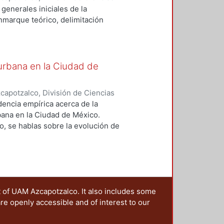
omía
,
2013-12
)
Ejea Mendoza,
generales iniciales de la
enmarque teórico, delimitación
ntos del mercado inmobiliarios que
ra urbana de la Ciudad de México
asimétrico. PALABRAS CLAVE:
 urbana en la Ciudad de
ies and towns -- Growth
apotzalco, División de Ciencias
omía
,
2013-12
)
Ejea Mendoza,
encia empírica acerca de la
rbana en la Ciudad de México.
o, se hablas sobre la evolución de
sobre intervenciones y sucesos
ilación de los datos, en el cuarto,
uinto, se expone sobre el
georreferenciación de los datos.
s. Expansión territorial. Urban
t of UAM Azcapotzalco. It also includes some
are openly accessible and of interest to our