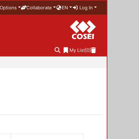
Options
Collaborate
EN
Log In
My List
[0]