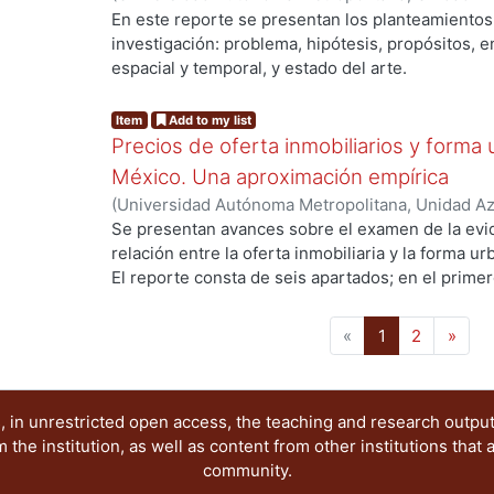
Sociales y Humanidades, Departamento de Econ
En este reporte se presentan los planteamientos 
g...
Guillermo
investigación: problema, hipótesis, propósitos, 
espacial y temporal, y estado del arte.
El propósito inicial del trabajo es ofrecer eleme
puedan contribuir a explicar por qué la estructu
Item
Add to my list
puede visualizarse a partir de un modelo axial 
Precios de oferta inmobiliarios y forma
Desarrollo urbano. Ciudades -- Crecimiento. Cit
México. Una aproximación empírica
(
Universidad Autónoma Metropolitana, Unidad Azc
Sociales y Humanidades, Departamento de Econ
Se presentan avances sobre el examen de la evid
g...
Guillermo
relación entre la oferta inmobiliaria y la forma u
El reporte consta de seis apartados; en el primer
la Ciudad de México; en el segundo, se expone 
relevantes; en el tercero, se habla sobre la recop
(current)
«
1
2
»
se habla de la organización de los datos; en el q
tratamiento de los datos; y en el sexto, se hace 
PALABRAS CLAVE: Real property. Bienes inmueble
 in unrestricted open access, the teaching and research outpu
structure.
he institution, as well as content from other institutions that 
community.