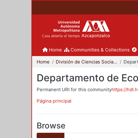
Home
Communities & Collections
Home
División de Ciencias Sociales y Humanidades
Depar
Departamento de Ec
Permanent URI for this community
https://hdl.
Página principal
Browse