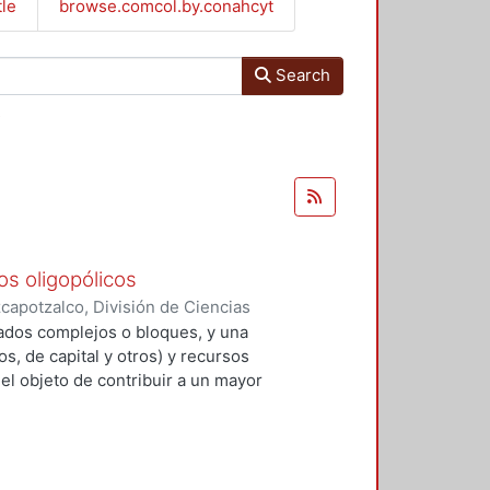
tle
browse.comcol.by.conahcyt
Search
s oligopólicos
apotzalco, División de Ciencias
omía
,
1985
)
Lifschitz, Edgardo,
mados complejos o bloques, y una
r
s, de capital y otros) y recursos
el objeto de contribuir a un mayor
en entre empresas, sectores de