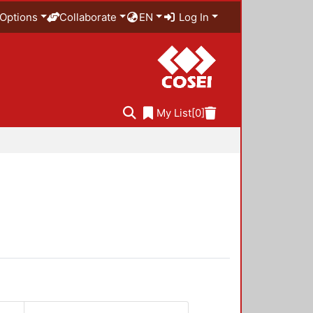
Options
Collaborate
EN
Log In
My List
[0]