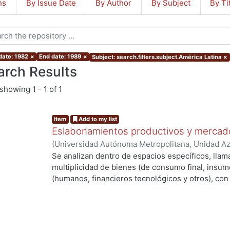
ns
By Issue Date
By Author
By Subject
By Ti
date: 1982
×
End date: 1989
×
Subject: search.filters.subject.América Latina
×
arch Results
showing
1 - 1 of 1
Item
Add to my list
Eslabonamientos productivos y mercado
(
Universidad Autónoma Metropolitana, Unidad Azc
Sociales y Humanidades, Departamento de Econ
Se analizan dentro de espacios específicos, lla
coordinador
;
Zottele Allende, Anibal, coordinado
multiplicidad de bienes (de consumo final, insumo
(humanos, financieros tecnológicos y otros), con 
esclarecimiento de las asimetrías que se produc
actividad y regiones de un país.