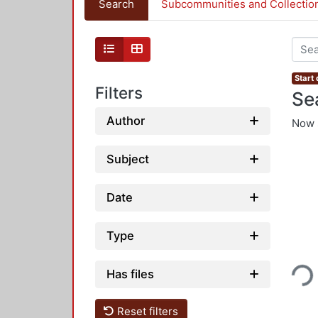
Search
Subcommunities and Collectio
Start 
Filters
Se
Author
Now 
Subject
Date
Type
Loading...
Has files
Reset filters