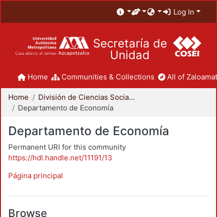
Log In
Secretaría de
Unidad
Home
Communities & Collections
All of Zaloamat
Home
División de Ciencias Sociales y Humanidades
Departamento de Economía
Departamento de Economía
Permanent URI for this community
https://hdl.handle.net/11191/13
Página principal
Browse