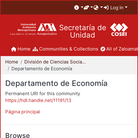
Log In
Secretaría de
Unidad
Home
Communities & Collections
All of Zaloamat
Home
División de Ciencias Sociales y Humanidades
Departamento de Economía
Departamento de Economía
Permanent URI for this community
https://hdl.handle.net/11191/13
Página principal
Browse