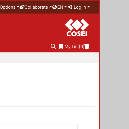
Options
Collaborate
EN
Log In
My List
[0]