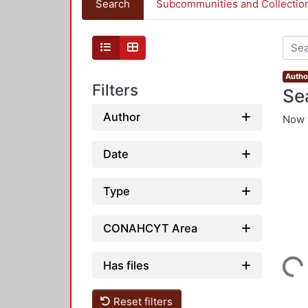
Search
Subcommunities and Collectio
Author
Filters
Se
Author
Now 
Date
Type
CONAHCYT Area
Loading...
Has files
Reset filters