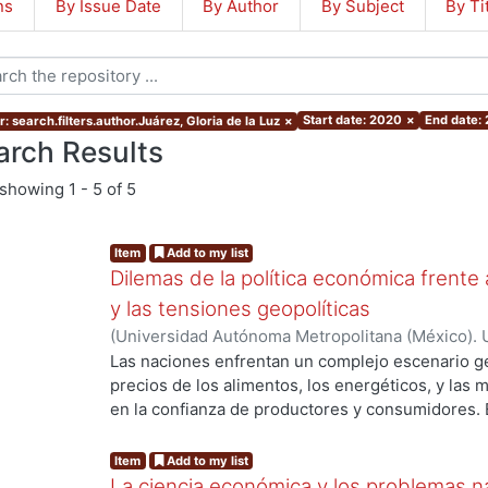
ns
By Issue Date
By Author
By Subject
By Ti
Start date: 2020
×
End date:
: search.filters.author.Juárez, Gloria de la Luz
×
arch Results
showing
1 - 5 of 5
Item
Add to my list
Dilemas de la política económica frente 
y las tensiones geopolíticas
(
Universidad Autónoma Metropolitana (México). U
Ciencias Sociales y Humanidades.
,
2025
)
Sánche
Las naciones enfrentan un complejo escenario geo
Daniel David
;
Cuevas Ahumada, Víctor Manuel
;
G
precios de los alimentos, los energéticos, y las
Vargas, Alejandro
;
Argandoña Zubieta, Herlan An
en la confianza de productores y consumidores. E
ALVAREZ, JUAN
;
Sánchez Daza, Germán
;
Ceballo
conflictos regionales; es decir, la guerra entre R
Marco Antonio
;
Lemus Arroyo, Mariana
;
Guzmán P
entre Israel y Gaza en Oriente Medio, y el confli
Item
Add to my list
Gloria de la Luz
;
ZURITA-GONZALEZ, JESUS
;
Seo
África. En segundo lugar, está el desafío tecnoló
La ciencia económica y los problemas n