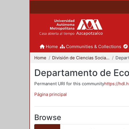
Home
Communities & Collections
Home
División de Ciencias Sociales y Humanidades
Depar
Departamento de Ec
Permanent URI for this community
https://hdl.
Página principal
Browse