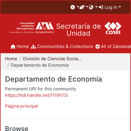
Log In
Secretaría de
Unidad
Home
Communities & Collections
All of Zaloamat
Home
División de Ciencias Sociales y Humanidades
Departamento de Economía
Departamento de Economía
Permanent URI for this community
https://hdl.handle.net/11191/13
Página principal
Browse