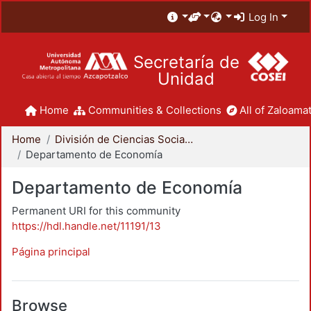
Log In
Secretaría de
Unidad
Home
Communities & Collections
All of Zaloamat
Home
División de Ciencias Sociales y Humanidades
Departamento de Economía
Departamento de Economía
Permanent URI for this community
https://hdl.handle.net/11191/13
Página principal
Browse