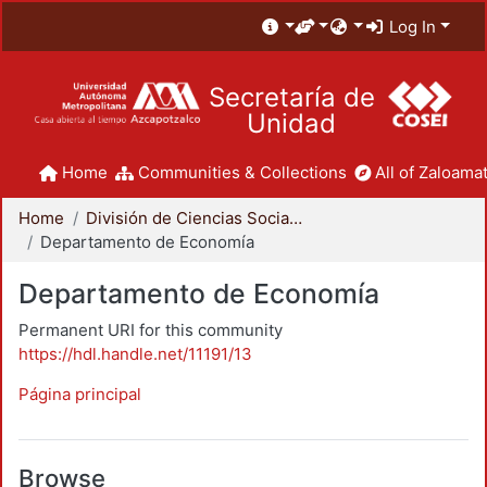
Log In
Secretaría de
Unidad
Home
Communities & Collections
All of Zaloamat
Home
División de Ciencias Sociales y Humanidades
Departamento de Economía
Departamento de Economía
Permanent URI for this community
https://hdl.handle.net/11191/13
Página principal
Browse