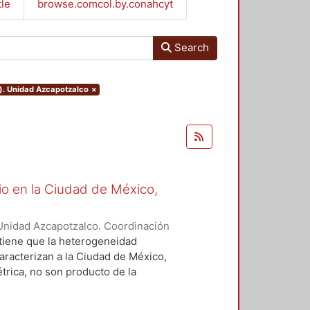
tle
browse.comcol.by.conahcyt
Search
o). Unidad Azcapotzalco
×
io en la Ciudad de México,
Unidad Azcapotzalco. Coordinación
Mendoza, Guillermo
ostiene que la heterogeneidad
caracterizan a la Ciudad de México,
rica, no son producto de la
n, ni del encuentro de las
ntes con los agentes oferentes en