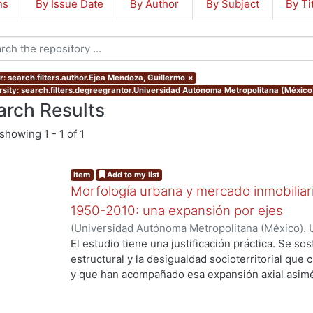
ns
By Issue Date
By Author
By Subject
By Ti
r: search.filters.author.Ejea Mendoza, Guillermo
×
rsity: search.filters.degreegrantor.Universidad Autónoma Metropolitana (Méxic
arch Results
showing
1 - 1 of 1
Item
Add to my list
Morfología urbana y mercado inmobiliar
1950-2010: una expansión por ejes
(
Universidad Autónoma Metropolitana (México). 
de Servicios de Información.
,
2016-05-25
)
Ejea 
El estudio tiene una justificación práctica. Se s
g...
estructural y la desigualdad socioterritorial que 
y que han acompañado esa expansión axial asimét
casualidad, ni de las deficiencias de la planeació
preferencias racionales de los agentes demanda