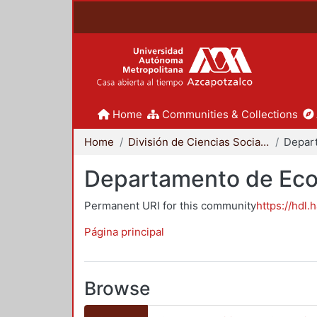
Home
Communities & Collections
Home
División de Ciencias Sociales y Humanidades
Depar
Departamento de Ec
Permanent URI for this community
https://hdl.
Página principal
Browse