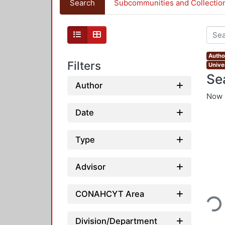
Search
Subcommunities and Collectio
Autho
Filters
Unive
Se
Author
Now 
Date
Type
Advisor
Loadin
CONAHCYT Area
Division/Department