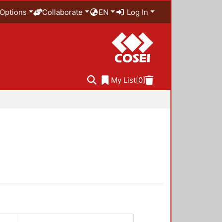
Options
Collaborate
EN
Log In
My List
[0]