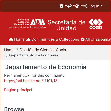
Log In
Secretaría de
Unidad
Home
Communities & Collections
All of Zaloamat
Home
División de Ciencias Sociales y Humanidades
Departamento de Economía
Departamento de Economía
Permanent URI for this community
https://hdl.handle.net/11191/13
Página principal
Browse