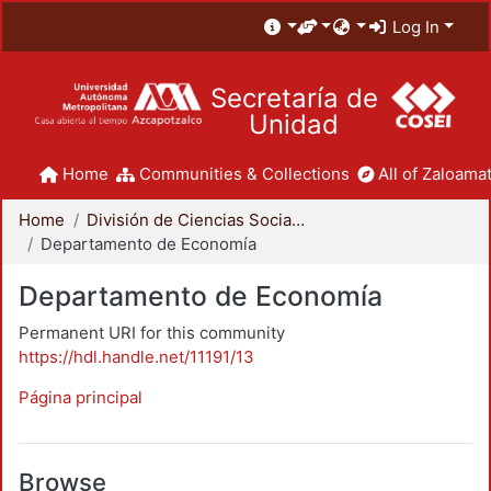
Log In
Secretaría de
Unidad
Home
Communities & Collections
All of Zaloamat
Home
División de Ciencias Sociales y Humanidades
Departamento de Economía
Departamento de Economía
Permanent URI for this community
https://hdl.handle.net/11191/13
Página principal
Browse