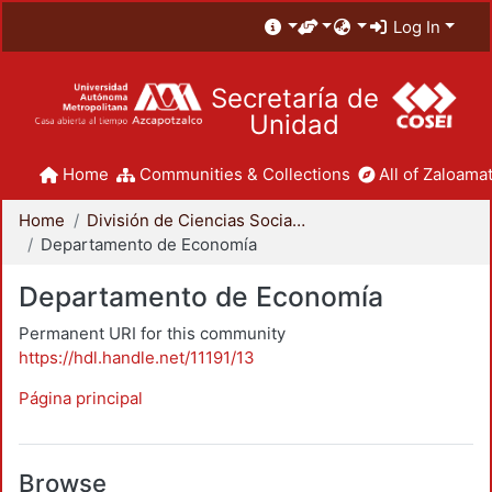
Log In
Secretaría de
Unidad
Home
Communities & Collections
All of Zaloamat
Home
División de Ciencias Sociales y Humanidades
Departamento de Economía
Departamento de Economía
Permanent URI for this community
https://hdl.handle.net/11191/13
Página principal
Browse