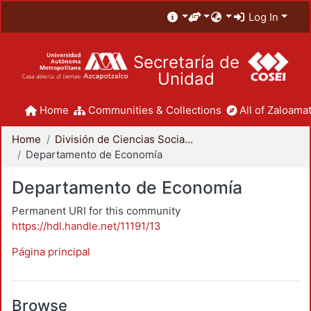
Log In
Secretaría de
Unidad
Home
Communities & Collections
All of Zaloamat
Home
División de Ciencias Sociales y Humanidades
Departamento de Economía
Departamento de Economía
Permanent URI for this community
https://hdl.handle.net/11191/13
Página principal
Browse