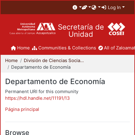
Log In
Secretaría de
Unidad
Home
Communities & Collections
All of Zaloamat
Home
División de Ciencias Sociales y Humanidades
Departamento de Economía
Departamento de Economía
Permanent URI for this community
https://hdl.handle.net/11191/13
Página principal
Browse