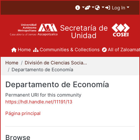
Log In
Secretaría de
Unidad
Home
Communities & Collections
All of Zaloamat
Home
División de Ciencias Sociales y Humanidades
Departamento de Economía
Departamento de Economía
Permanent URI for this community
https://hdl.handle.net/11191/13
Página principal
Browse