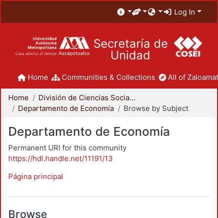
Log In
Secretaría de
Unidad
Home
Communities & Collections
All of Zaloamat
Home
División de Ciencias Sociales y Humanidades
Departamento de Economía
Browse by Subject
Departamento de Economía
Permanent URI for this community
https://hdl.handle.net/11191/13
Página principal
Browse