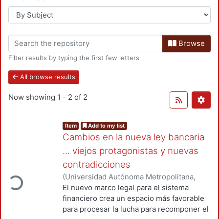
Browse
Filter results by typing the first few letters
All browse results
Now showing
1 - 2 of 2
Item
Add to my list
Cambios en la nueva ley bancaria
... viejos protagonistas y nuevas
contradicciones
ading...
(
Universidad Autónoma Metropolitana,
Unidad Azcapotzalco
,
1985-01
)
Garrido,
El nuevo marco legal para el sistema
Celso
;
Quintana, Enrique
financiero crea un espacio más favorable
para procesar la lucha para recomponer el