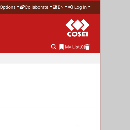
Options
Collaborate
EN
Log In
My List
[0]