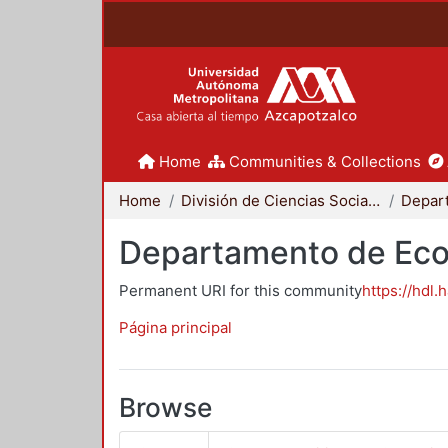
Home
Communities & Collections
Home
División de Ciencias Sociales y Humanidades
Depar
Departamento de Ec
Permanent URI for this community
https://hdl.
Página principal
Browse