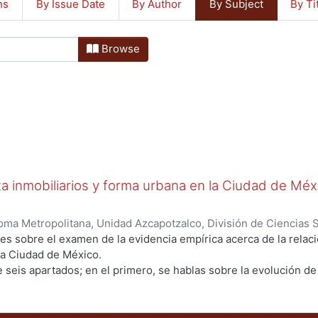
ns
By Issue Date
By Author
By Subject
By Ti
Browse
ta inmobiliarios y forma urbana en la Ciudad de Mé
ma Metropolitana, Unidad Azcapotzalco, División de Ciencias 
conomía
,
2013-12
)
Ejea Mendoza, Guillermo
s sobre el examen de la evidencia empírica acerca de la relación
la Ciudad de México.
e seis apartados; en el primero, se hablas sobre la evolución de
sobre intervenciones y sucesos relevantes; en el tercero, se h
 se habla de la organización de los datos; en el quinto, se expo
o, se hace georreferenciación de los datos. PALABRAS CLAVE: R