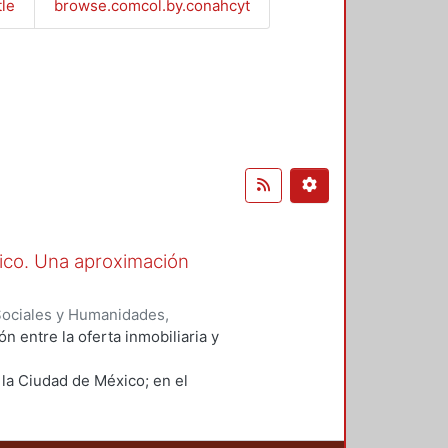
tle
browse.comcol.by.conahcyt
xico. Una aproximación
Sociales y Humanidades,
 entre la oferta inmobiliaria y
 la Ciudad de México; en el
abla sobre la recopilación de los
ne sobre el tratamiento de los
eal property. Bienes inmuebles.