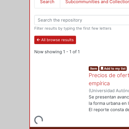
Search
Subcommunities and Collectio
Filter results by typing the first few letters
All browse results
Now showing
1 - 1 of 1
Item
Add to my list
Precios de ofer
empírica
(
Universidad Autóno
Departamento de E
Se presentan avance
la forma urbana en 
El reporte consta d
segundo, se expone 
Loading...
datos, en el cuarto,
datos; y en el sext