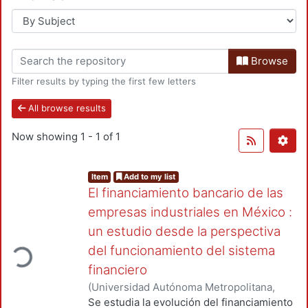
Browse
Filter results by typing the first few letters
All browse results
Now showing
1 - 1 of 1
Item
Add to my list
El financiamiento bancario de las
empresas industriales en México :
un estudio desde la perspectiva
ding...
del funcionamiento del sistema
financiero
(
Universidad Autónoma Metropolitana,
Unidad Azcapotzalco, División de Ciencias
Se estudia la evolución del financiamiento