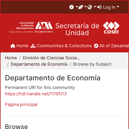
Log In
Secretaría de
Unidad
Home
Communities & Collections
All of Zaloamat
Home
División de Ciencias Sociales y Humanidades
Departamento de Economía
Browse by Subject
Departamento de Economía
Permanent URI for this community
https://hdl.handle.net/11191/13
Página principal
Browse