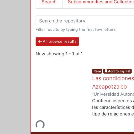
Search
Subcommunities and Collectio
Filter results by typing the first few letters
All browse results
Now showing
1 - 1 of 1
Item
Add to my list
Las condiciones
Azcapotzalco
(
Universidad Autóno
Departamento de Ec
Contiene aspectos a
Rodríguez, Josefin
las características 
asistente de invest
tipo de relaciones e
Loading...
condiciones de la l
análisis, que permit
las empresas encue