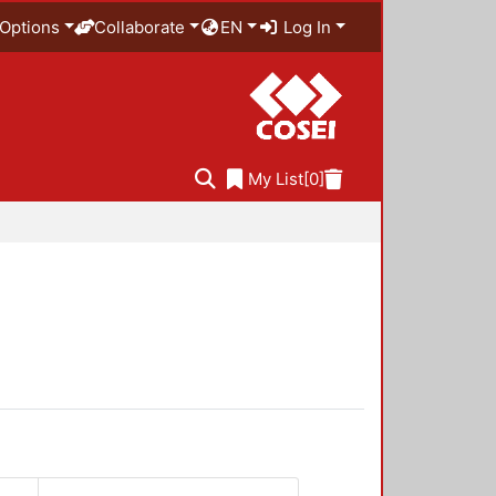
Options
Collaborate
EN
Log In
My List
[0]