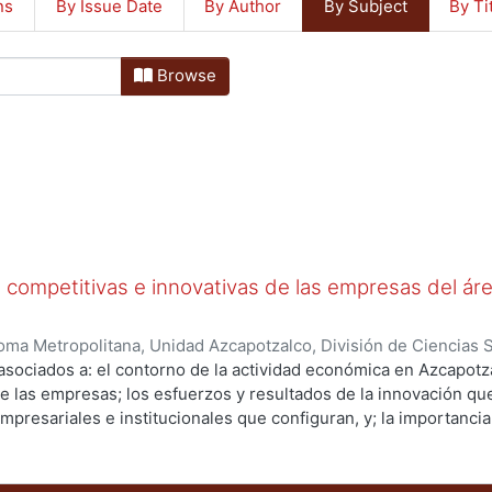
ns
By Issue Date
By Author
By Subject
By Ti
Browse
 competitivas e innovativas de las empresas del áre
ma Metropolitana, Unidad Azcapotzalco, División de Ciencias 
onomía, Área de Relaciones Productivas en México
,
2011
)
Godí
sociados a: el contorno de la actividad económica en Azcapotz
a
;
Rodríguez Franco, Roxana, asistente de investigación
;
Guadarr
de las empresas; los esfuerzos y resultados de la innovación que
igación
mpresariales e institucionales que configuran, y; la importancia 
ocalidad donde operan. Los resultados del estudio se muestran 
en una referencia rápida al lector. Básicamente se realizan dos 
stadas, el segundo, distingue la información por tamaño de em