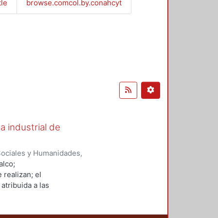
tle
browse.comcol.by.conahcyt
a industrial de
Sociales y Humanidades,
nez Enciso, Juan Andrés
;
Robles
alco;
ama Olvera, Julio Vicente,
 realizan; el
atribuida a las
de forma gráfica, con breves
cortes, uno, para el conjunto de
presa. Finalmente se puntualizan