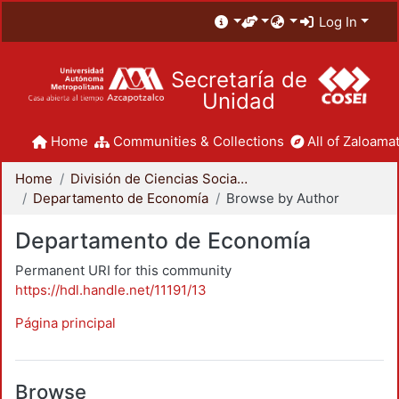
Log In
Secretaría de
Unidad
Home
Communities & Collections
All of Zaloamat
Home
División de Ciencias Sociales y Humanidades
Departamento de Economía
Browse by Author
Departamento de Economía
Permanent URI for this community
https://hdl.handle.net/11191/13
Página principal
Browse