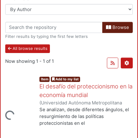
Browse
Filter results by typing the first few letters
All browse results
Now showing
1 - 1 of 1
Item
Add to my list
El desafío del proteccionismo en la
economía mundial
(
Universidad Autónoma Metropolitana
(México). Unidad Azcapotzalco. División
Se analizan, desde diferentes ángulos, el
Loading...
de Ciencias Sociales y Humanidades.
,
resurgimiento de las políticas
2021
)
Sánchez Daza, José Alfredo
;
Buzo
proteccionistas en el
de la Peña, Ricardo Marcos
;
Seoane
ámbito del comercio internacional. El
Salazar, Martín Esteban
;
Zamora, Andrés
;
triunfo del brexit en el referéndum