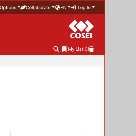
Options
Collaborate
EN
Log In
My List
[0]