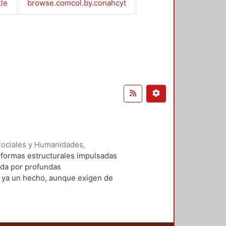
tle
browse.comcol.by.conahcyt
Sociales y Humanidades,
érrez Herrera, Lucino,
eformas estructurales impulsadas
uñate, Pascual
;
Jeannot Rossi,
ada por profundas
rtínez, Gabriel
;
Arriaga
n ya un hecho, aunque exigen de
l
;
Brito Anderson, Rafael M.
;
uesto; otras son hasta la fecha
o entre los agentes económicos.