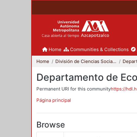
Home
Communities & Collections
Home
División de Ciencias Sociales y Humanidades
Depar
Departamento de Ec
Permanent URI for this community
https://hdl.
Página principal
Browse