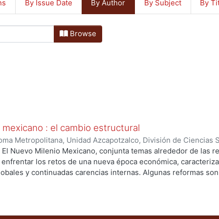
ns
By Issue Date
By Author
By Subject
By Ti
Browse
 mexicano : el cambio estructural
ma Metropolitana, Unidad Azcapotzalco, División de Ciencias 
conomía
,
2004
)
García Alba Iduñate, Pascual, coordinador
;
Guti
 El Nuevo Milenio Mexicano, conjunta temas alrededor de las r
 Ramírez, Gabriela, coordinadora
;
Alberro, José
;
García Alba Id
 enfrentar los retos de una nueva época económica, caracteriz
érez, Juan
;
Hibert Sánchez, Abel
;
Estrada López, José Luis
;
Ma
lobales y continuadas carencias internas. Algunas reformas so
a
;
Ornelas Esquinca, Ruth Georgina
;
Castañeda Gallardo, Gabrie
ente en función de su efectividad para alcanzar el cambio prop
hel Padilla, Roberto
diente. en donde su cristalización depende de un nuevo acuerd
onomic policy. Globalization.