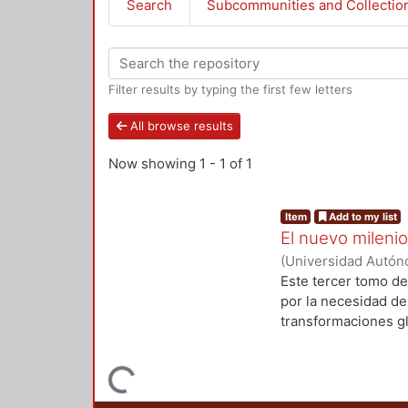
Search
Subcommunities and Collectio
Filter results by typing the first few letters
All browse results
Now showing
1 - 1 of 1
Item
Add to my list
El nuevo milenio
(
Universidad Autóno
Departamento de E
Este tercer tomo de
coordinador
;
Torres
por la necesidad de
Fernando
;
Moreno P
transformaciones g
Navarrete, Rosalind
una revisión perman
Gamboa, Rafael
;
Mic
una asignatura pen
Loading...
PALABRAS CLAVE: Ec