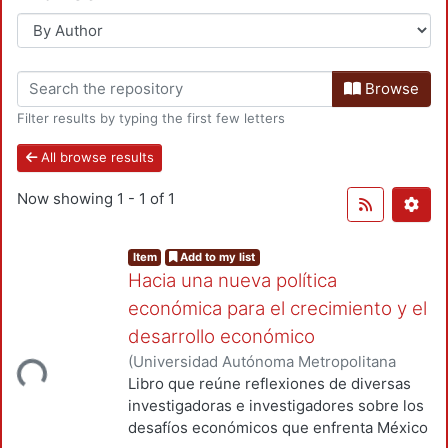
Browse
Filter results by typing the first few letters
All browse results
Now showing
1 - 1 of 1
Item
Add to my list
Hacia una nueva política
económica para el crecimiento y el
desarrollo económico
(
Universidad Autónoma Metropolitana
Loading...
(México). Unidad Azcapotzalco. División
Libro que reúne reflexiones de diversas
de Ciencias Sociales y Humanidades.
,
investigadoras e investigadores sobre los
2025
)
García Muñoz, Gerardo
;
Sánchez
desafíos económicos que enfrenta México