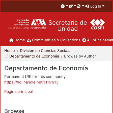
Log In
Secretaría de
Unidad
Home
Communities & Collections
All of Zaloamat
Home
División de Ciencias Sociales y Humanidades
Departamento de Economía
Browse by Author
Departamento de Economía
Permanent URI for this community
https://hdl.handle.net/11191/13
Página principal
Browse