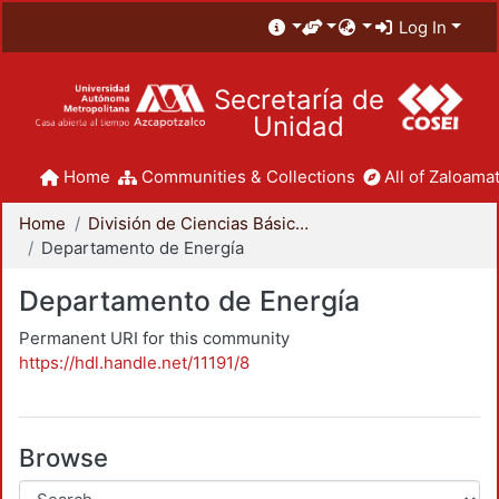
Log In
Secretaría de
Unidad
Home
Communities & Collections
All of Zaloamat
Home
División de Ciencias Básicas e Ingeniería
Departamento de Energía
Departamento de Energía
Permanent URI for this community
https://hdl.handle.net/11191/8
Browse