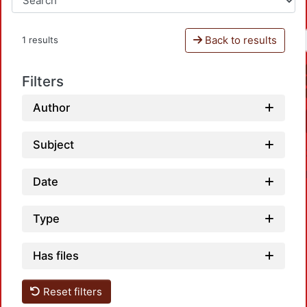
Back to results
1 results
Filters
Author
Subject
Date
Type
Has files
Loadi
Reset filters