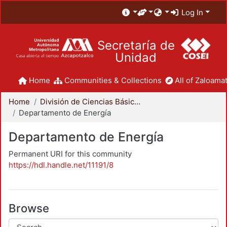
Log In
Secretaría de
Unidad
Home
Communities & Collections
All of Zaloamat
Home
División de Ciencias Básicas e Ingeniería
Departamento de Energía
Departamento de Energía
Permanent URI for this community
https://hdl.handle.net/11191/8
Browse