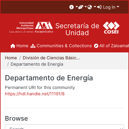
Log In
Secretaría de
Unidad
Home
Communities & Collections
All of Zaloamat
Home
División de Ciencias Básicas e Ingeniería
Departamento de Energía
Departamento de Energía
Permanent URI for this community
https://hdl.handle.net/11191/8
Browse