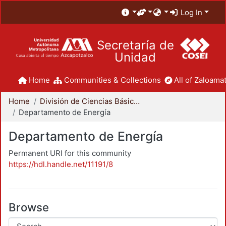
Log In
Secretaría de
Unidad
Home
Communities & Collections
All of Zaloamat
Home
División de Ciencias Básicas e Ingeniería
Departamento de Energía
Departamento de Energía
Permanent URI for this community
https://hdl.handle.net/11191/8
Browse