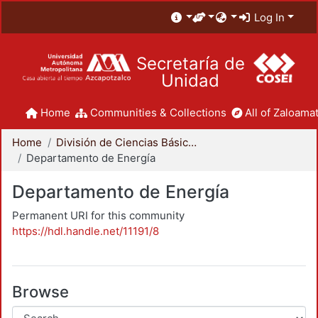
Log In
Secretaría de
Unidad
Home
Communities & Collections
All of Zaloamat
Home
División de Ciencias Básicas e Ingeniería
Departamento de Energía
Departamento de Energía
Permanent URI for this community
https://hdl.handle.net/11191/8
Browse